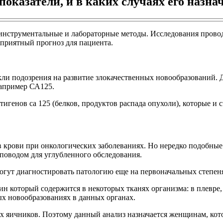
показатели, и в каких случаях его назна
инструментальные и лабораторные методы. Исследования провод
оприятный прогноз для пациента.
икли подозрения на развитие злокачественных новообразований.
например СА125.
тигенов са 125 (белков, продуктов распада опухоли), которые и
в крови при онкологических заболеваниях. Но нередко подобные
 поводом для углубленного обследования.
огут диагностировать патологию еще на первоначальных степеня
ин который содержится в некоторых тканях организма: в плевре
х новообразованиях в данных органах.
х яичников. Поэтому данный анализ назначается женщинам, кот