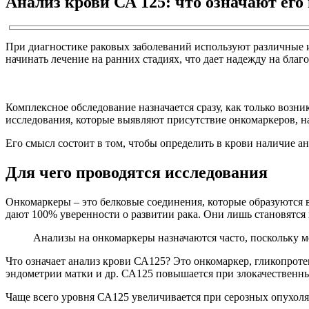
Анализ крови СА 125: что означают его 
При диагностике раковых заболеваний используют различные 
начинать лечение на ранних стадиях, что дает надежду на благ
Комплексное обследование назначается сразу, как только возн
исследования, которые выявляют присутствие онкомаркеров, 
Его смысл состоит в том, чтобы определить в крови наличие ан
Для чего проводятся исследования
Онкомаркеры – это белковые соединения, которые образуются 
дают 100% уверенности о развитии рака. Они лишь становятся
Анализы на онкомаркеры назначаются часто, поскольку м
Что означает анализ крови СА125? Это онкомаркер, гликопроте
эндометрии матки и др. СА125 повышается при злокачественны
Чаще всего уровня СА125 увеличивается при серозных опухоля