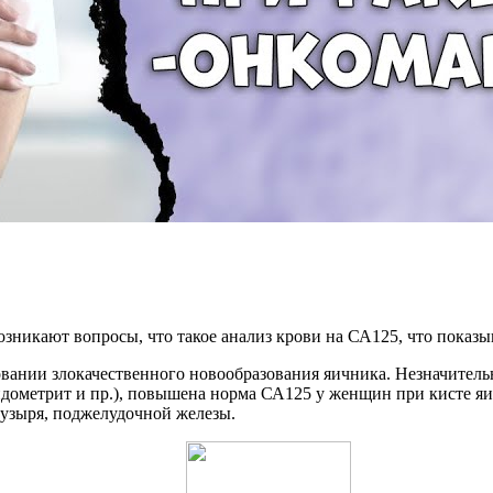
зникают вопросы, что такое анализ крови на СА125, что показыв
вании злокачественного новообразования яичника. Незначитель
ндометрит и пр.), повышена норма СА125 у женщин при кисте яи
пузыря, поджелудочной железы.