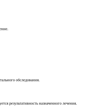
ение.
етального обследования.
ется результативность назначенного лечения.