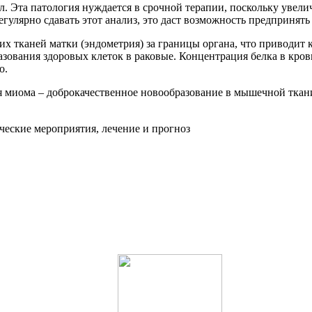
л. Эта патология нуждается в срочной терапии, поскольку увели
регулярно сдавать этот анализ, это даст возможность предприня
х тканей матки (эндометрия) за границы органа, что приводит
ования здоровых клеток в раковые. Концентрация белка в крови 
о.
 миома – доброкачественное новообразование в мышечной ткан
ические мероприятия, лечение и прогноз