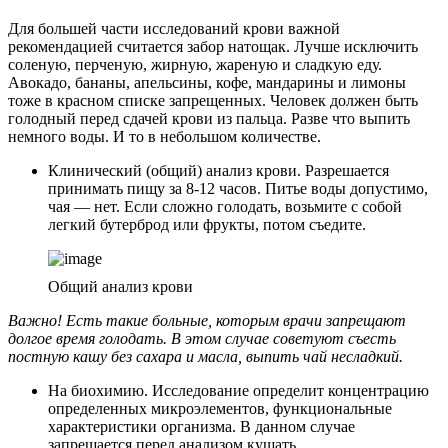
Для большей части исследований крови важной
рекомендацией считается забор натощак. Лучше исключить
соленую, перченую, жирную, жареную и сладкую еду.
Авокадо, бананы, апельсины, кофе, мандарины и лимоны
тоже в красном списке запрещенных. Человек должен быть
голодный перед сдачей крови из пальца. Разве что выпить
немного воды. И то в небольшом количестве.
Клинический (общий) анализ крови. Разрешается
принимать пищу за 8-12 часов. Питье воды допустимо,
чая — нет. Если сложно голодать, возьмите с собой
легкий бутерброд или фрукты, потом съедите.
Общий анализ крови
Важно! Есть такие больные, которым врачи запрещают
долгое время голодать. В этом случае советуют съесть
постную кашу без сахара и масла, выпить чай несладкий.
На биохимию. Исследование определит концентрацию
определенных микроэлементов, функциональные
характеристики организма. В данном случае
запрещается перед анализом кушать.