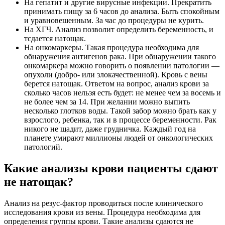
На гепатит и другие вирусные инфекции. Прекратить
принимать пищу за 6 часов до анализа. Быть спокойным
и уравновешенным. За час до процедуры не курить.
На ХГЧ. Анализ позволит определить беременность, и
тсдается натощак.
На онкомаркеры. Такая процедура необходима для
обнаружения антигенов рака. При обнаружении такого
онкомаркера можно говорить о появлении патологии —
опухоли (добро- или злокачественной). Кровь с вены
берется натощак. Ответом на вопрос, анализ крови за
сколько часов нельзя есть будет: не менее чем за восемь и
не более чем за 14. При желании можно выпить
несколько глотков воды. Такой забор можно брать как у
взрослого, ребенка, так и в процессе беременности. Рак
никого не щадит, даже грудничка. Каждый год на
планете умирают миллионы людей от онкологических
патологий.
Какие анализы крови пациенты сдают
не натощак?
Анализ на резус-фактор проводиться после клинического
исследования крови из вены. Процедура необходима для
определения группы крови. Такие анализы сдаются не