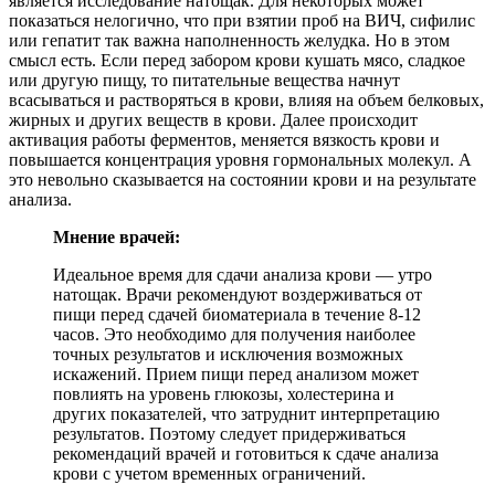
является исследование натощак. Для некоторых может
показаться нелогично, что при взятии проб на ВИЧ, сифилис
или гепатит так важна наполненность желудка. Но в этом
смысл есть. Если перед забором крови кушать мясо, сладкое
или другую пищу, то питательные вещества начнут
всасываться и растворяться в крови, влияя на объем белковых,
жирных и других веществ в крови. Далее происходит
активация работы ферментов, меняется вязкость крови и
повышается концентрация уровня гормональных молекул. А
это невольно сказывается на состоянии крови и на результате
анализа.
Мнение врачей:
Идеальное время для сдачи анализа крови — утро
натощак. Врачи рекомендуют воздерживаться от
пищи перед сдачей биоматериала в течение 8-12
часов. Это необходимо для получения наиболее
точных результатов и исключения возможных
искажений. Прием пищи перед анализом может
повлиять на уровень глюкозы, холестерина и
других показателей, что затруднит интерпретацию
результатов. Поэтому следует придерживаться
рекомендаций врачей и готовиться к сдаче анализа
крови с учетом временных ограничений.