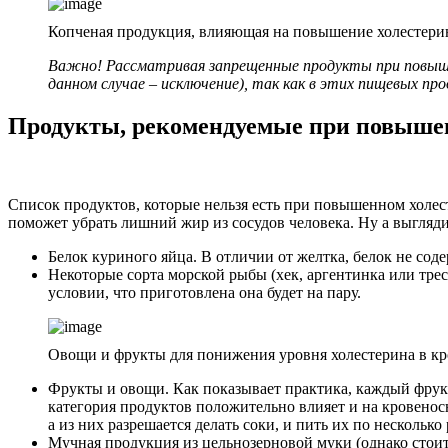
Копченая продукция, влияющая на повышение холестери
Важно! Рассматривая запрещенные продукты при повышен
данном случае – исключение), так как в этих пищевых пр
Продукты, рекомендуемые при повыше
Список продуктов, которые нельзя есть при повышенном холест
поможет убрать лишний жир из сосудов человека. Ну а выгл
Белок куриного яйца. В отличии от желтка, белок не соде
Некоторые сорта морской рыбы (хек, аргентинка или тре
условии, что приготовлена она будет на пару.
Овощи и фрукты для понижения уровня холестерина в к
Фрукты и овощи. Как показывает практика, каждый фрукт 
категория продуктов положительно влияет и на кровенос
а из них разрешается делать соки, и пить их по несколько р
Мучная продукция из цельнозерновой муки (однако стоит