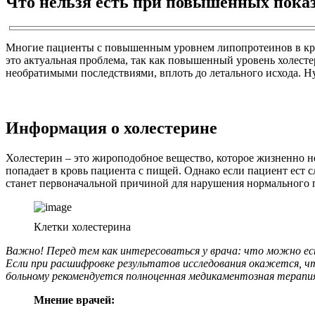
Что нельзя есть при повышенных показа
Многие пациенты c повышенным уровнем липопротеинов в крови
это актуальная проблема, так как повышенный уровень холесте
необратимыми последствиями, вплоть до летального исхода. Ну
Информация о холестерине
Холестерин – это жироподобное вещество, которое жизненно н
попадает в кровь пациента с пищей. Однако если пациент ест 
станет первоначальной причиной для нарушения нормального п
Клетки холестерина
Важно! Перед тем как интересоваться у врача: что можно ест
Если при расшифровке результатов исследования окажется, что
больному рекомендуется полноценная медикаментозная терапи
Мнение врачей: