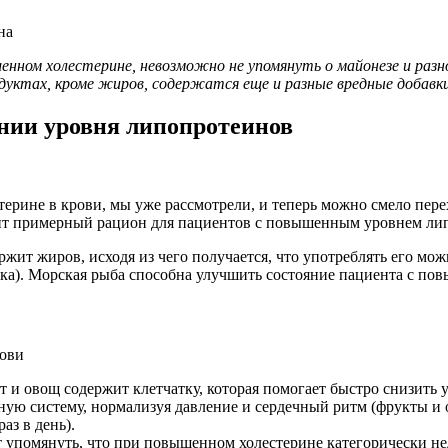
на
ном холестерине, невозможно не упомянуть о майонезе и разно
одуктах, кроме жиров, содержатся еще и разные вредные добавк
нии уровня липопротеинов
ерине в крови, мы уже рассмотрели, и теперь можно смело пере
ядит примерный рацион для пациентов с повышенным уровнем л
ржит жиров, исходя из чего получается, что употреблять его мо
ска). Морская рыба способна улучшить состояние пациента с по
рови
и овощ содержит клетчатку, которая помогает быстро снизить ур
ную систему, нормализуя давление и сердечный ритм (фрукты и о
аз в день).
 упомянуть, что при повышенном холестерине категорически нел