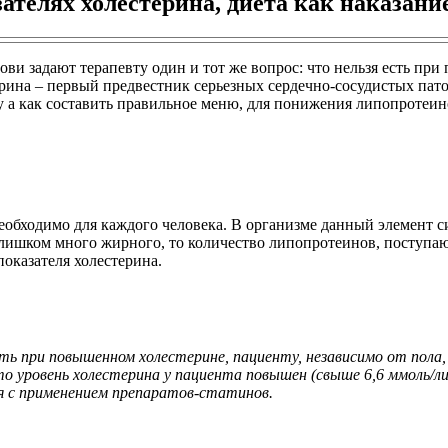
телях холестерина, диета как наказание
 задают терапевту один и тот же вопрос: что нельзя есть при 
рина – первый предвестник серьезных сердечно-сосудистых пато
 а как составить правильное меню, для понижения липопротеинов
еобходимо для каждого человека. В организме данный элемент с
слишком много жирного, то количество липопротеинов, поступаю
оказателя холестерина.
ь при повышенном холестерине, пациенту, независимо от пола, 
 уровень холестерина у пациента повышен (свыше 6,6 ммоль/лит
я с применением препаратов-статинов.