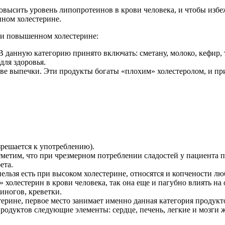
овысить уровень липопротеинов в крови человека, и чтобы избе
нном холестерине.
ри повышенном холестерине:
 данную категорию принято включать: сметану, молоко, кефир, 
для здоровья.
таве выпечки. Эти продукты богаты «плохим» холестеролом, и п
решается к употреблению).
метим, что при чрезмерном потреблении сладостей у пациента по
ета.
льзя есть при высоком холестерине, относятся и копчености люб
 холестерин в крови человека, так она еще и пагубно влиять на
иногов, креветки.
стерине, первое место занимает именно данная категория продукт
бпродуктов следующие элементы: сердце, печень, легкие и мозги