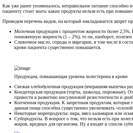
Как уже ранее упоминалось, неправильное питание способно п
пациенту стоит знать: какие продукты нельзя есть при повыше
Приведем перечень видов, на который накладывается запрет п
Молочная продукция с процентом жирности более 2,5%. В
пониженную жирность (1 – 2%), то он, наоборот, полезен 
Сливочное масло, спреды и маргарин, в том числе в сос
крови пациента существенно повышается.
Продукция, повышающая уровень холестерина в крови
Свежая хлебобулочная продукция (вчерашняя выпечка раз
Кондитерская продукция (торты, шоколад, пирожные). От
привести к развитию инсулиновой резистентности и диаб
Копченная продукция. К запретным продуктам, которые не
данная пища способна существенно увеличивать «плохой»
Некоторые морепродукты: икра, мясо кальмаров или осьм
Субпродукты. В вопросе о том, что нельзя есть при холе
жиров, вредных для организма. Ну а входят в список су