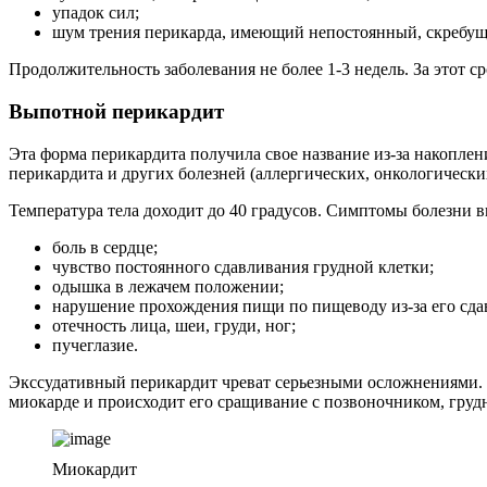
упадок сил;
шум трения перикарда, имеющий непостоянный, скребущ
Продолжительность заболевания не более 1-3 недель. За этот 
Выпотной перикардит
Эта форма перикардита получила свое название из-за накоплен
перикардита и других болезней (аллергических, онкологически
Температура тела доходит до 40 градусов. Симптомы болезни в
боль в сердце;
чувство постоянного сдавливания грудной клетки;
одышка в лежачем положении;
нарушение прохождения пищи по пищеводу из-за его сда
отечность лица, шеи, груди, ног;
пучеглазие.
Экссудативный перикардит чреват серьезными осложнениями. Н
миокарде и происходит его сращивание с позвоночником, груд
Миокардит