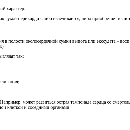
ий характер.
срок сухой перикардит либо излечивается, либо приобретает вып
ия в полости околосердечной сумки выпота или экссудата – восп
х).
ыглядят так:
вливания;
апример, может развиться острая тампонада сердца со смертель
ной клеткой и соседними органами.