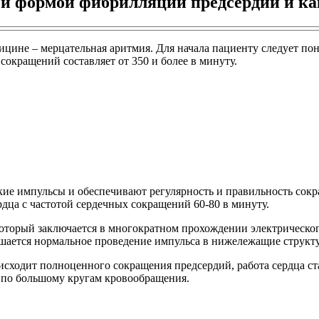
ной формой фибрилляции предсердий и ка
ине – мерцательная аритмия. Для начала пациенту следует пони
окращений составляет от 350 и более в минуту.
кие импульсы и обеспечивают регулярность и правильность сокр
дца с частотой сердечных сокращений 60-80 в минуту.
который заключается в многократном прохождении электрическог
ушается нормальное проведение импульса в нижележащие структ
сходит полноценного сокращения предсердий, работа сердца ст
и по большому кругам кровообращения.