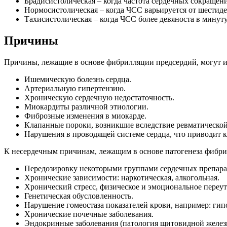
Брадисистолическая – когда частота сердечных сокращен
Нормосистолическая – когда ЧСС варьируется от шестиде
Тахисистолическая – когда ЧСС более девяноста в минуту
Причины
Причины, лежащие в основе фибрилляции предсердий, могут и
Ишемическую болезнь сердца.
Артериальную гипертензию.
Хроническую сердечную недостаточность.
Миокардиты различной этиологии.
Фиброзные изменения в миокарде.
Клапанные пороки, возникшие вследствие ревматической
Нарушения в проводящей системе сердца, что приводит к
К несердечным причинам, лежащим в основе патогенеза фибри
Передозировку некоторыми группами сердечных препара
Хронические зависимости: наркотическая, алкогольная.
Хронический стресс, физическое и эмоциональное переу
Генетическая обусловленность.
Нарушение гомеостаза показателей крови, например: гип
Хронические почечные заболевания.
Эндокринные заболевания (патология щитовидной желез