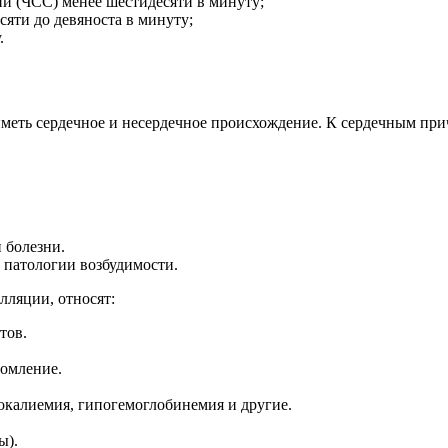
ий (ЧСС) менее шестидесяти в минуту;
сяти до девяноста в минуту;
.
меть сердечное и несердечное происхождение. К сердечным пр
 болезни.
 патологии возбудимости.
лляции, относят:
тов.
томление.
окалиемия, гипогемоглобинемия и другие.
ы).