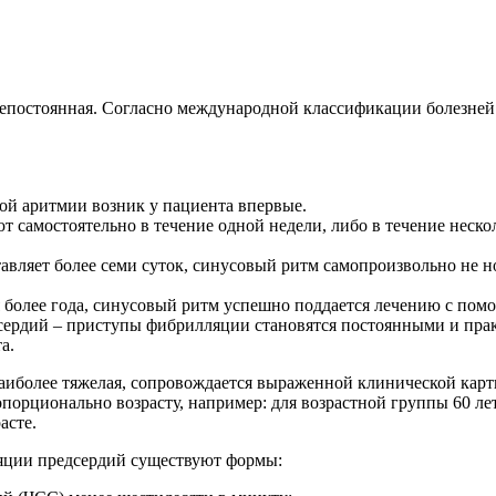
епостоянная. Согласно международной классификации болезней 
й аритмии возник у пациента впервые.
 самостоятельно в течение одной недели, либо в течение неско
ляет более семи суток, синусовый ритм самопроизвольно не но
более года, синусовый ритм успешно поддается лечению с пом
рдий – приступы фибрилляции становятся постоянными и прак
а.
иболее тяжелая, сопровождается выраженной клинической карт
порционально возрасту, например: для возрастной группы 60 лет 
асте.
ляции предсердий существуют формы: