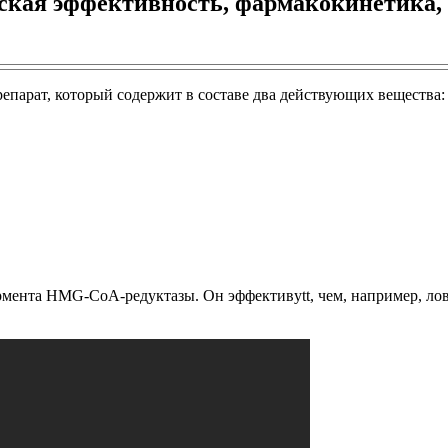
кая эффективность, фармакокинетика,
парат, который содержит в составе два действующих вещества:
ермента HMG-CoA-редуктазы. Он эффективytt, чем, например, ло