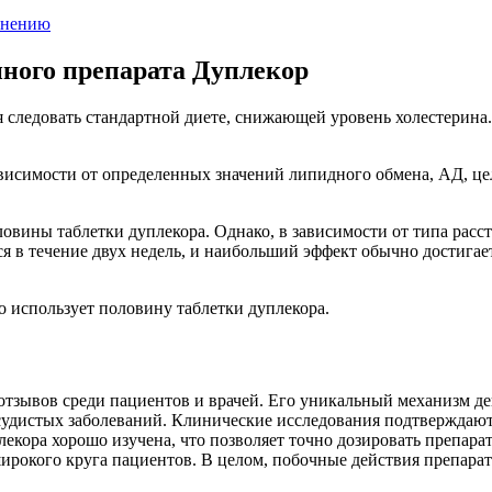
енению
ного препарата Дуплекор
я следовать стандартной диете, снижающей уровень холестерина.
ависимости от определенных значений липидного обмена, АД, це
овины таблетки дуплекора. Однако, в зависимости от типа расс
ся в течение двух недель, и наибольший эффект обычно достигае
о использует половину таблетки дуплекора.
зывов среди пациентов и врачей. Его уникальный механизм де
осудистых заболеваний. Клинические исследования подтверждаю
екора хорошо изучена, что позволяет точно дозировать препара
широкого круга пациентов. В целом, побочные действия препара