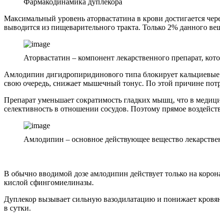
Фармакодинамика дуплекора
Максимальный уровень аторвастатина в крови достигается чере
выводится из пищеварительного тракта. Только 2% данного вещ
Аторвастатин – компонент лекарственного препарат, кот
Амлодипин дигидропиридинового типа блокирует кальциевые ка
свою очередь, снижает мышечный тонус. По этой причине пот
Препарат уменьшает сократимость гладких мышц, что в меди
селективность в отношении сосудов. Поэтому прямое воздейств
Амлодипин – основное действующее вещество лекарстве
В обычно вводимой дозе амлодипин действует только на корон
кислой сфингомиелиназы.
Дуплекор вызывает сильную вазодилатацию и понижает кровян
в сутки.