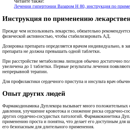
Читайте также:
Лечении гипертонии Вазаром Н 80, инструкция по прим
Инструкция по применению лекарствен
Прежде чем использовать лекарство, обязательно рекомендуетс
физической активностью, чтобы стабилизировать АД.
Дозировка препарата определяется врачом индивидуально, в з
препарата не должна превышать одной таблетки.
При расстройстве метаболизма липидов обычно достаточно пол
увеличена до 1 таблетки. Первые результаты лечения появляют
непрерывной терапии.
Для профилактики сердечного приступа и инсульта врач обычн
Опыт других людей
Фармакодинамика Дуплекора вызывает много положительных от
давления, улучшение кровотока и снижение риска сердечно-с
других сердечно-сосудистых патологий. Фармакокинетика Дупл
применению проста и понятна, что делает его доступным для 
его безопасным для длительного применения.