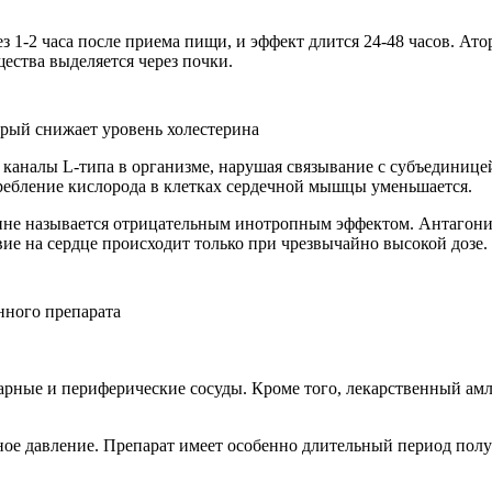
з 1-2 часа после приема пищи, и эффект длится 24-48 часов. Ат
ества выделяется через почки.
орый снижает уровень холестерина
налы L-типа в организме, нарушая связывание с субъединицей 
ребление кислорода в клетках сердечной мышцы уменьшается.
цине называется отрицательным инотропным эффектом. Антагон
ие на сердце происходит только при чрезвычайно высокой дозе.
нного препарата
арные и периферические сосуды. Кроме того, лекарственный ам
ое давление. Препарат имеет особенно длительный период полу