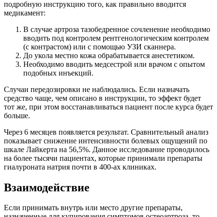
подробную инструкцию того, как правильно вводится
медикамент:
В случае артроза тазобедренное сочленение необходимо
вводить под контролем рентгенологическим контролем
(с контрастом) или с помощью УЗИ сканнера.
До укола местно кожа обрабатывается анестетиком.
Необходимо вводить медсестрой или врачом с опытом
подобных инъекций.
Случаи передозировки не наблюдались. Если назначать
средство чаще, чем описано в инструкции, то эффект будет
тот же, при этом восстанавливаться пациент после курса будет
больше.
Через 6 месяцев появляется результат. Сравнительный анализ
показывает снижение интенсивности болевых ощущений по
шкале Лайкерта на 56,5%. Данное исследование проводилось
на более тысячи пациентах, которые принимали препараты
гиалуроната натрия почти в 400-ах клиниках.
Взаимодействие
Если принимать внутрь или место другие препараты,
назначенные для купирования симптомов остеоартроза, то