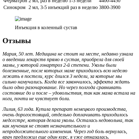
Ферматрон
2 мл, раз в неделю 1-3 недели
4400-4450
Синокром
2 мл, 3-5 инъекций раз в неделю
3800-3900
Инъекция в коленный сустав
Отзывы
Мария, 50 лет. Медицина не стоит на месте, недавно узнала
о введении лекарств прямо в сустав, приобрела для своей
мамы, у которой гонартроз 2-й степени. Уколы были
болезненные, после которых маме приходилось всю неделю
лежать в постели, курс длился 3 недели, за которые мы
сильно намучались. Когда все закончилось, эффекта ждать
было одно разочарование. Но через полгода сравнивать
состояние до и после – удовольствия, так как мама встала на
ноги, почти не чувствует боли.
Лилия, 63 года. Купила препарат немецкого производства,
очень дорогостоящий, отдельно доплачивать приходилось
медсестре, которая делала уколы. Осталась недовольна, так
как мучения не стоят незначительного и
непродолжительного изменения. Через год боль вернулась,
врач предложил еще один курс, я уже отказалась.