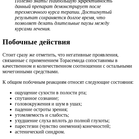
Полезно знать!
Наибольшую эффективность
данный препарат демонстрирует после
трехмесячного курса терапии. Достигнутый
результат сохраняется долгое время, что
позволяет делать длительные паузы между
курсами лечения.
Побочные действия
Стоит сразу же отметить, что негативные проявления,
связанные с применением Торасемида сопоставимы в
качественном и количественном соотношении с остальными
мочегонными средствами.
К общим побочным реакциям относят следующие состояния:
ощущение сухости в полости рта;
спутанное сознание;
головокружения и шум в ушах;
падение остроты зрения;
утомляемость и слабость;
ухудшение слуха вплоть до полной глухоты;
парестезии (чувство онемения) конечностей;
астенический синдром.