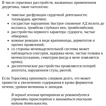
В числе серьезных расстройств, вызванных применением
диуретика, такие патологии:
тяжелые дисфункции сердечной деятельности:
тахикардия, аритмии;
сосудистые нарушения: быстрое снижение АД вплоть до
коллапса, тромбозы глубоких вен, тромбоэмболия;
расстройства нервного характера: судороги, частые
обмороки;
кожные реакции в виде крапивницы, дерматитов и
прочих проявлений;
со стороны мочевыделительной системы может
наблюдаться олигурия, задержка мочи, частые позывы к
мочеиспусканию, гематурия (когда в моче появляется
кровь);
диспептические расстройства проявляются потерей
аппетита, нарушением стула, рвотой.
Если Торасемид принимать слишком долго, это может
привести к увеличению содержания в крови ферментов
печени, уровня мочевины и липидов.
В период лечения препаратом не рекомендуется
управлять транспортом и заниматься опасными
видами деятельности.