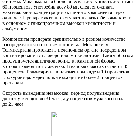
системы. Максимальная биологическая доступность достигает
60 процентов. Употребив дозу 80 мг, следует ожидать
максимальной концентрации активного компонента через
один час. Препарат активно вступает в связь с белками крови,
в основном с гликопротеином высокой кислотности и
альбумином.
Компоненты препарата сравнительно в равном количестве
распределяются по тканям организма. Метаболизм
Телмисартана протекает в печеночном органе посредством
конъюгирования с глюкороновыми кислотами. Таким образом
продуцируется ацилглюкуронид в неактивной форме,
который выводится с желчью. В каловых массах остается 85
процентов Телмисартана в неизменном виде и 10 процентов
глюкуронида. Через почки выходит не более 2 процентов
препарата.
Скорость выведения невысокая, период полувыведения
длится у женщин до 31 часа, а у пациентов мужского пола –
до 21 часа.