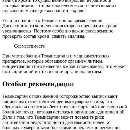
калия в крови, то существенно возрастает вероятность
гиперкалиемии – это патологическое состояние связано с
повышением кальциевых частиц в крови.
Если использовать Телмисартан во время лечения
Дигоксином, то концентрация второго препарата в крови
увеличивается. Поэтому особенно важно своевременно
проверять состав крови, сдавать анализы.
Совместимость
При употреблении Телмисартана и медикаментозных
препаратов, которые обогащают организм литием,
концентрация этого вещества в крови повышается, что может
стать причиной интоксикации организма литием.
Особые рекомендации
Телмисартан с повышенной осторожностью выписывают
пациентам с гипертензией реноваскулярного типа, что
обусловлена стенозом обеих почечных артерий или стенозной
болезнью почки, которая осталась в организме единственной.
Дело в том, что Телмисартан может повысить риск
гипотензии и недостаточности деятельности почек. У
больных с умеренными болезнями почек нужно регулярно