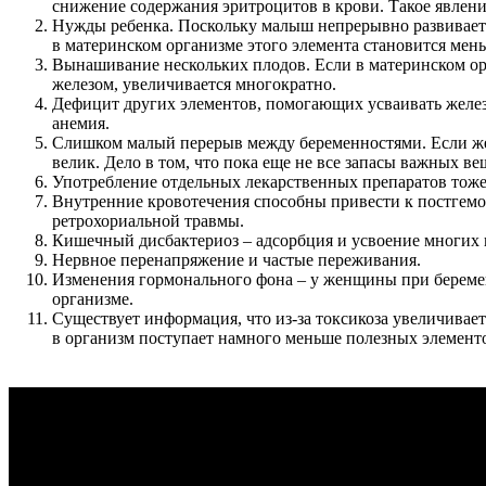
снижение содержания эритроцитов в крови. Такое явлен
Нужды ребенка. Поскольку малыш непрерывно развивается
в материнском организме этого элемента становится мень
Вынашивание нескольких плодов. Если в материнском орг
железом, увеличивается многократно.
Дефицит других элементов, помогающих усваивать железо
анемия.
Слишком малый перерыв между беременностями. Если жен
велик. Дело в том, что пока еще не все запасы важных в
Употребление отдельных лекарственных препаратов тоже 
Внутренние кровотечения способны привести к постгемо
ретрохориальной травмы.
Кишечный дисбактериоз – адсорбция и усвоение многих 
Нервное перенапряжение и частые переживания.
Изменения гормонального фона – у женщины при беременн
организме.
Существует информация, что из-за токсикоза увеличивае
в организм поступает намного меньше полезных элементо