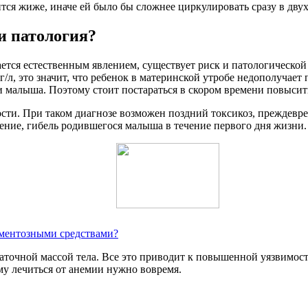
тся жиже, иначе ей было бы сложнее циркулировать сразу в двух
и патология?
ется естественным явлением, существует риск и патологической
/л, это значит, что ребенок в материнской утробе недополучает 
 малыша. Поэтому стоит постараться в скором времени повысить
сти. При таком диагнозе возможен поздний токсикоз, преждевре
чение, гибель родившегося малыша в течение первого дня жизни.
ментозными средствами?
аточной массой тела. Все это приводит к повышенной уязвимост
у лечиться от анемии нужно вовремя.