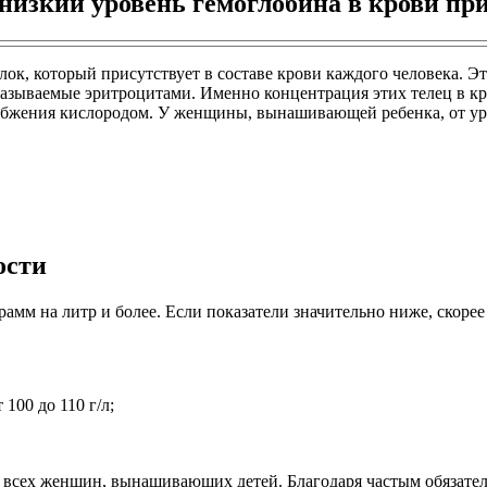
низкий уровень гемоглобина в крови пр
ок, который присутствует в составе крови каждого человека. Эт
называемые эритроцитами. Именно концентрация этих телец в кр
абжения кислородом. У женщины, вынашивающей ребенка, от уро
ости
амм на литр и более. Если показатели значительно ниже, скорее 
100 до 110 г/л;
ны всех женщин, вынашивающих детей. Благодаря частым обязат