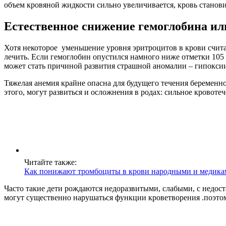
объем кровяной жидкости сильно увеличивается, кровь станови
Естественное снижение гемоглобина ил
Хотя некоторое уменьшение уровня эритроцитов в крови счита
лечить. Если гемоглобин опустился намного ниже отметки 105 г
может стать причиной развития страшной аномалии – гипоксии
Тяжелая анемия крайне опасна для будущего течения беременно
этого, могут развиться и осложнения в родах: сильное кровоте
Читайте также:
Как понижают тромбоциты в крови народными и медика
Часто такие дети рождаются недоразвитыми, слабыми, с недост
могут существенно нарушаться функции кроветворения .поэтом