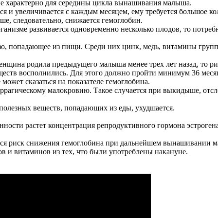
ие характерно для середины цикла вынашивания малыша.
 и увеличивается с каждым месяцем, ему требуется большое ко
ше, следовательно, снижается гемоглобин.
анизме развивается одновременно несколько плодов, то потреб
, попадающее из пищи. Среди них цинк, медь, витамины группы
щина родила предыдущего малыша менее трех лет назад, то ри
еществ восполнились. Для этого должно пройти минимум 36 меся
может сказаться на показателе гемоглобина.
ррагическому малокровию. Такое случается при выкидыше, отсло
полезных веществ, попадающих из еды, ухудшается.
ости растет концентрация репродуктивного гормона эстрогена,
тся риск снижения гемоглобина при дальнейшем вынашивании ма
в и витаминов из тех, что были употреблены накануне.