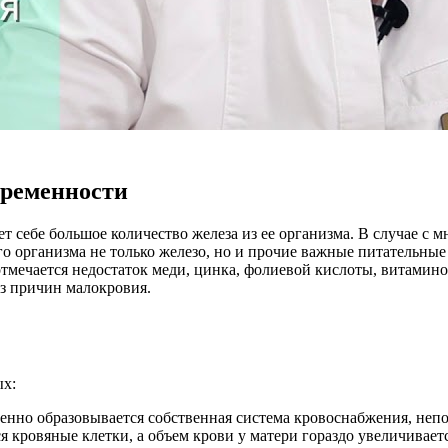
еременности
т себе большое количество железа из ее организма. В случае с
го организма не только железо, но и прочие важные питательны
тмечается недостаток меди, цинка, фолиевой кислоты, витаминов
из причин малокровия.
ых:
пенно образовывается собственная система кровоснабжения, не
ся кровяные клетки, а объем крови у матери гораздо увеличивае