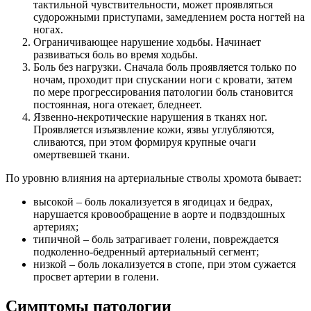
тактильной чувствительности, может проявляться
судорожными приступами, замедлением роста ногтей на
ногах.
Ограничивающее нарушение ходьбы. Начинает
развиваться боль во время ходьбы.
Боль без нагрузки. Сначала боль проявляется только по
ночам, проходит при спускании ноги с кровати, затем
по мере прогрессирования патологии боль становится
постоянная, нога отекает, бледнеет.
Язвенно-некротические нарушения в тканях ног.
Проявляется изъязвление кожи, язвы углубляются,
сливаются, при этом формируя крупные очаги
омертвевшей ткани.
По уровню влияния на артериальные стволы хромота бывает:
высокой – боль локализуется в ягодицах и бедрах,
нарушается кровообращение в аорте и подвздошных
артериях;
типичной – боль затрагивает голени, повреждается
подколенно-бедренный артериальный сегмент;
низкой – боль локализуется в стопе, при этом сужается
просвет артерии в голени.
Симптомы патологии