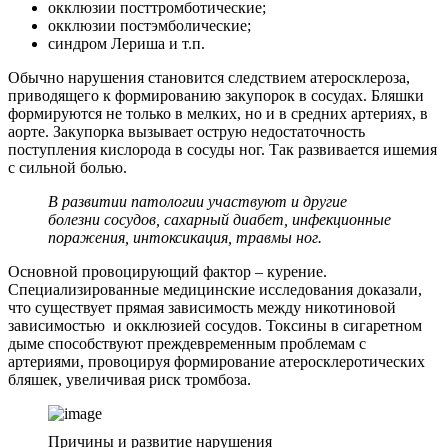
окклюзии посттромботические;
окклюзии постэмболические;
синдром Лериша и т.п.
Обычно нарушения становится следствием атеросклероза,
приводящего к формированию закупорок в сосудах. Бляшки
формируются не только в мелких, но и в средних артериях, в
аорте. Закупорка вызывает острую недостаточность
поступления кислорода в сосуды ног. Так развивается ишемия
с сильной болью.
В развитии патологии участвуют и другие
болезни сосудов, сахарный диабет, инфекционные
поражения, интоксикация, травмы ног.
Основной провоцирующий фактор – курение.
Специализированные медицинские исследования доказали,
что существует прямая зависимость между никотиновой
зависимостью и окклюзией сосудов. Токсины в сигаретном
дыме способствуют преждевременным проблемам с
артериями, провоцируя формирование атеросклеротических
бляшек, увеличивая риск тромбоза.
Причины и развитие нарушения