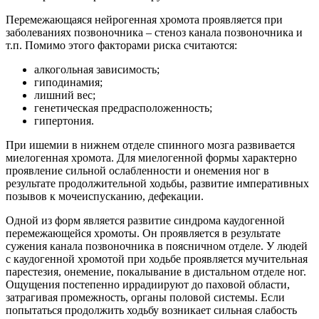
Перемежающаяся нейрогенная хромота проявляется при
заболеваниях позвоночника – стеноз канала позвоночника и
т.п. Помимо этого факторами риска считаются:
алкогольная зависимость;
гиподинамия;
лишний вес;
генетическая предрасположенность;
гипертония.
При ишемии в нижнем отделе спинного мозга развивается
миелогенная хромота. Для миелогенной формы характерно
проявление сильной ослабленности и онемения ног в
результате продолжительной ходьбы, развитие императивных
позывов к мочеиспусканию, дефекации.
Одной из форм является развитие синдрома каудогенной
перемежающейся хромоты. Он проявляется в результате
сужения канала позвоночника в поясничном отделе. У людей
с каудогенной хромотой при ходьбе проявляется мучительная
парестезия, онемение, покалывание в дистальном отделе ног.
Ощущения постепенно иррадиируют до паховой области,
затрагивая промежность, органы половой системы. Если
попытаться продолжить ходьбу возникает сильная слабость