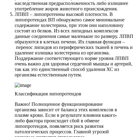
наследственная предрасположенность либо излишнее
употребление жиров животного происхождения.
ЛПВП – липопротеины высокой плотности. В
липопротеидах ВП обнаружено самое минимальное
содержание холестерина, при этом они наполовину
состоят из белков. Из всех липидных комплексов
данные соединения самые маленькие по размеру. ЛПВП
образуются в клетках печени. Их главная функция –
перенос липидов из периферических тканей в печень и
удаление излишка холестерина из организма.
Поддержание соответствующего норме уровня ЛПВП
очень важно для здоровья сердечной мышцы и артерий,
так как это единственный способ удаления ХС из
организма естественным путем.
Классификация липопротеидов
Важно! Полноценное функционирование
организма зависит от баланса этих комплексов в
плазме крови. Если в результате влияния какого-
либо фактора происходит сбой в обмене
липопротеидов, появляется риск развития
патологических процессов. Главной угрозой