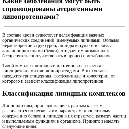
Какие заболевания могут быть
спровоцированы атерогенными
липопротеинами?
В составе крови существует целая фракция важных
органических соединений, именуемых липидами. Обладая
нерастворимой структурой, липиды вступают в связь с
аполипопротеинами (белки), что дает им возможность
беспрепятственно участвовать в процессе метаболизма.
Такой комплекс липидов и протеинов называется
липопротеинами или липопротеидами. В их составе
находятся триглицериды, фосфолипиды и холестерин, от
которого и зависит классификация липопротеинов.
Классификация липидных комплексов
Липопротеиды, принадлежащие к разным классам,
различаются по нескольким параметрам: процентному
содержанию белков и липидов в их структуре, размеру частиц
и выполняемым функциям в организме. Принято выделять
следующие виды: