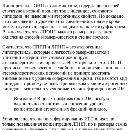
Липопротеиды ОНП и хиломикроны, содержащие в своей
структуре высокий процент триглицеридов, считаются
липидами, не имеющими атерогенных свойств. Но доказано,
что повышенный уровень этих соединений в плазме крови
может служить предрасполагающим к панкреатиту фактором.
Важно учесть, что ЛПОНП малого размера в результате
окисления способны задерживаться в стенке сосудов.
Считается, что ЛППП и ЛПНП – это атерогенные
липопротеиды, которые с легкостью задерживаются в
эпителии артерий, тем самым провоцируя
атеросклеротические процессы. Несмотря на то, что ЛППП
приписывают атерогенные свойства, при определении риска
атеросклеротических патологий не принято заострять
внимание на их уровень содержания в крови, так как этот вид
липидов – промежуточный. При высоком уровне атерогенных
липидов значительно увеличивается риск формирования ИБС.
Внимание! В целях профилактики ИБС особую
важность несет контроль и снижение уровня
концентрации атерогенных фракций липидов.
Установлено, что на риск формирования ИБС влияет не
только повышенная концентрация ЛПНП, но и размеры самих
соединений. Замечено, что у людей, в плазме крови которых