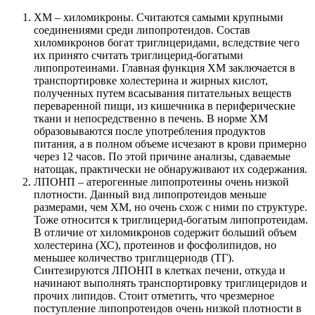
ХМ – хиломикроны. Считаются самыми крупными
соединениями среди липопротеидов. Состав
хиломикронов богат триглицеридами, вследствие чего
их принято считать триглицерид-богатыми
липопротеинами. Главная функция ХМ заключается в
транспортировке холестерина и жирных кислот,
полученных путем всасывания питательных веществ
переваренной пищи, из кишечника в периферические
ткани и непосредственно в печень. В норме ХМ
образовываются после употребления продуктов
питания, а в полном объеме исчезают в крови примерно
через 12 часов. По этой причине анализы, сдаваемые
натощак, практически не обнаруживают их содержания.
ЛПОНП – атерогенные липопротеины очень низкой
плотности. Данный вид липопротеидов меньше
размерами, чем ХМ, но очень схож с ними по структуре.
Тоже относится к триглицерид-богатым липопротеидам.
В отличие от хиломикронов содержит больший объем
холестерина (ХС), протеинов и фосфолипидов, но
меньшее количество триглицериодв (ТГ).
Синтезируются ЛПОНП в клетках печени, откуда и
начинают выполнять транспортировку триглицеридов и
прочих липидов. Стоит отметить, что чрезмерное
поступление липопротеидов очень низкой плотности в