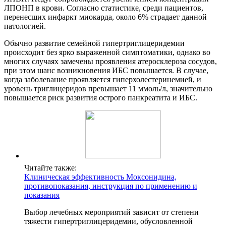
ЛПОНП в крови. Согласно статистике, среди пациентов,
перенесших инфаркт миокарда, около 6% страдает данной
патологией.
Обычно развитие семейной гипертриглицеридемии
происходит без ярко выраженной симптоматики, однако во
многих случаях замечены проявления атеросклероза сосудов,
при этом шанс возникновения ИБС повышается. В случае,
когда заболевание проявляется гиперхолестеринемией, и
уровень триглицеридов превышает 11 ммоль/л, значительно
повышается риск развития острого панкреатита и ИБС.
Читайте также:
Клиническая эффективность Моксонидина,
противопоказания, инструкция по применению и
показания
Выбор лечебных мероприятий зависит от степени
тяжести гипертриглицеридемии, обусловленной