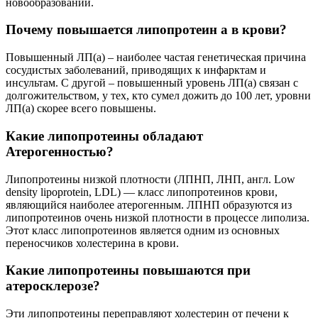
новообразований.
Почему повышается липопротеин а в крови?
Повышенный ЛП(а) – наиболее частая генетическая причина
сосудистых заболеваний, приводящих к инфарктам и
инсультам. С другой – повышенный уровень ЛП(а) связан с
долгожительством, у тех, кто сумел дожить до 100 лет, уровни
ЛП(а) скорее всего повышены.
Какие липопротеины обладают
Атерогенностью?
Липопротеины низкой плотности (ЛПНП, ЛНП, англ. Low
density lipoprotein, LDL) — класс липопротеинов крови,
являющийся наиболее атерогенным. ЛПНП образуются из
липопротеинов очень низкой плотности в процессе липолиза.
Этот класс липопротеинов является одним из основных
переносчиков холестерина в крови.
Какие липопротеины повышаются при
атеросклерозе?
Эти липопротеины переправляют холестерин от печени к