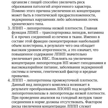
организм с пищей способно увеличить риск
образования патологий атерогенного характера.
Помимо этого причина увеличения их концентрации
может быть в генетической предрасположенности,
эндокринных нарушениях либо заболеваниях почек
хронического типа.
ЛПНП – липопротеины низкой плотности. Главная
функция ЛПНП – транспортировка липидов, витамина
Е и прочих соединений из печени в ткани. Именно в
составе этой фракции сконцентрирован наибольший
объем холестерина, в результате чего она обладает
высоким уровнем атерогенности, а это означает, что
повышенное содержание ЛПНП значительно
увеличивает риск ИБС. Повлиять на увеличение
концентрации липопротеидов НП может гиподинамия и
высококалорийное питание, заболевания эндокринной
системы и печени, генетический фактор и вредные
привычки.
ЛППП – липопротеины промежуточной плотности.
Данный вид липидного комплекса возникает в
результате преобразования ЛПОНП под воздействием
липопротеинлипазы в липопротеиды низкой плотности.
При проведении анализов на голодный желудок такие
соединения в норме должны отсутствовать. Фактором
риска увеличения концентрации ЛППП служит