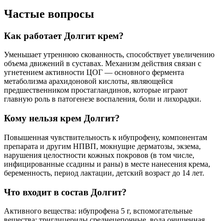
Частые вопросы
Как работает Долгит крем?
Уменьшает утреннюю скованность, способствует увеличению
объема движений в суставах. Механизм действия связан с
угнетением активности ЦОГ — основного фермента
метаболизма арахидоновой кислоты, являющейся
предшественником простагландинов, которые играют
главную роль в патогенезе воспаления, боли и лихорадки.
Кому нельзя крем Долгит?
Повышенная чувствительность к ибупрофену, компонентам
препарата и другим НПВП, мокнущие дерматозы, экзема,
нарушения целостности кожных покровов (в том числе,
инфицированные ссадины и раны) в месте нанесения крема,
беременность, период лактации, детский возраст до 14 лет.
Что входит в состав Долгит?
Активного вещества: ибупрофена 5 г, вспомогательные
вещества: триглицериды среднецепочные, вода очищенная,