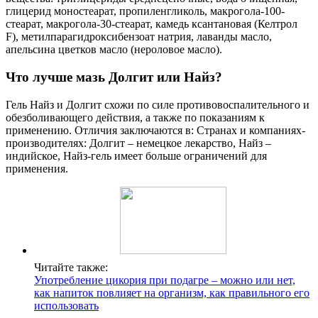
глицерид моностеарат, пропиленгликоль, макрогола-100-
стеарат, макрогола-30-стеарат, камедь ксантановая (Келтрол
F), метилпарагидроксибензоат натрия, лаванды масло,
апельсина цветков масло (нероловое масло).
Что лучше мазь Долгит или Найз?
Гель Найз и Долгит схожи по силе противовоспалительного и
обезболивающего действия, а также по показаниям к
применению. Отличия заключаются в: Странах и компаниях-
производителях: Долгит – немецкое лекарство, Найз –
индийское, Найз-гель имеет больше ограничений для
применения.
Читайте также:
Употребление цикория при подагре – можно или нет,
как напиток повлияет на организм, как правильного его
использовать