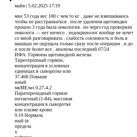
майя
| 5.02.2025 17:19
мне 53 года вес 100 с чем то кг . даже не взвешиваюсь
чтобы не расстраиваться . после удаления щитовидки
прошло 3 года была онкология . но через год проверяли
онкологи — нет ничего . эндокринолог вообще не хочет
со мной разговаривать . слабость сонливость и боль в
мышцах не ощущала только сразу после операции . и до
и после болит все . анализы последний 07/24
ИФА. Гормоны щитовидной железы
Тиреотропный гормон,
концентрация в условных
единицах в сыворотке или
37.468 Повыше
нный
мкМЕ/мл 0.27-4.2
Паратиреоидный гормон
интактный (1-84), массовая
концентрация в сыворотке
или плазме крови
9.19 Нормаль
ный (в
предела
х