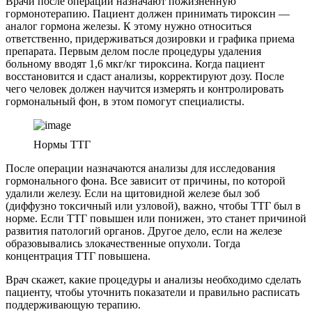
Врачи после операции назначают пожизненную
гормонотерапию. Пациент должен принимать тироксин —
аналог гормона железы. К этому нужно относиться
ответственно, придерживаться дозировки и графика приема
препарата. Первым делом после процедуры удаления
больному вводят 1,6 мкг/кг тироксина. Когда пациент
восстановится и сдаст анализы, корректируют дозу. После
чего человек должен научится измерять и контролировать
гормональный фон, в этом помогут специалисты.
Нормы ТТГ
После операции назначаются анализы для исследования
гормонального фона. Все зависит от причины, по которой
удалили железу. Если на щитовидной железе был зоб
(диффузно токсичный или узловой), важно, чтобы ТТГ был в
норме. Если ТТГ повышен или понижен, это станет причиной
развития патологий органов. Другое дело, если на железе
образовывались злокачественные опухоли. Тогда
концентрация ТТГ повышена.
Врач скажет, какие процедуры и анализы необходимо сделать
пациенту, чтобы уточнить показатели и правильно расписать
поддерживающую терапию.