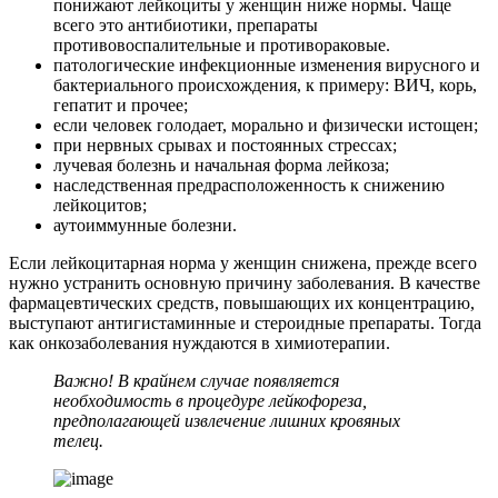
понижают лейкоциты у женщин ниже нормы. Чаще
всего это антибиотики, препараты
противовоспалительные и противораковые.
патологические инфекционные изменения вирусного и
бактериального происхождения, к примеру: ВИЧ, корь,
гепатит и прочее;
если человек голодает, морально и физически истощен;
при нервных срывах и постоянных стрессах;
лучевая болезнь и начальная форма лейкоза;
наследственная предрасположенность к снижению
лейкоцитов;
аутоиммунные болезни.
Если лейкоцитарная норма у женщин снижена, прежде всего
нужно устранить основную причину заболевания. В качестве
фармацевтических средств, повышающих их концентрацию,
выступают антигистаминные и стероидные препараты. Тогда
как онкозаболевания нуждаются в химиотерапии.
Важно! В крайнем случае появляется
необходимость в процедуре лейкофореза,
предполагающей извлечение лишних кровяных
телец.