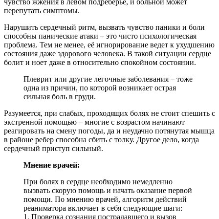
чувство жжения в левом подреберье, и больной может
перепутать симптомы.
Нарушить сердечный ритм, вызвать чувство паники и боли
способны панические атаки – это чисто психологическая
проблема. Тем не менее, её игнорирование ведет к ухудшению
состояния даже здорового человека. В такой ситуации сердце
болит и ноет даже в относительно спокойном состоянии.
Плеврит или другие легочные заболевания – тоже
одна из причин, по которой возникает острая
сильная боль в груди.
Разумеется, при слабых, проходящих болях не стоит спешить с
экстренной помощью – многие с возрастом начинают
реагировать на смену погоды, да и неудачно потянутая мышца
в районе ребер способна сбить с толку. Другое дело, когда
сердечный приступ сильный.
Мнение врачей:
При болях в сердце необходимо немедленно
вызвать скорую помощь и начать оказание первой
помощи. По мнению врачей, алгоритм действий
реаниматора включает в себя следующие шаги:
1. Проверка сознания пострадавшего и вызов