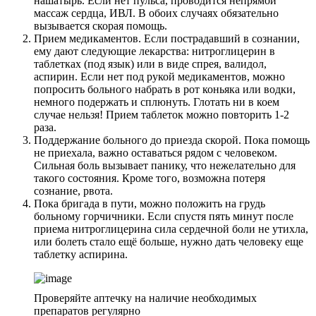
нашатырь. Если нет пульса, проводится непрямой
массаж сердца, ИВЛ. В обоих случаях обязательно
вызывается скорая помощь.
Прием медикаментов. Если пострадавший в сознании,
ему дают следующие лекарства: нитроглицерин в
таблетках (под язык) или в виде спрея, валидол,
аспирин. Если нет под рукой медикаментов, можно
попросить больного набрать в рот коньяка или водки,
немного подержать и сплюнуть. Глотать ни в коем
случае нельзя! Прием таблеток можно повторить 1-2
раза.
Поддержание больного до приезда скорой. Пока помощь
не приехала, важно оставаться рядом с человеком.
Сильная боль вызывает панику, что нежелательно для
такого состояния. Кроме того, возможна потеря
сознание, рвота.
Пока бригада в пути, можно положить на грудь
больному горчичники. Если спустя пять минут после
приема нитроглицерина сила сердечной боли не утихла,
или болеть стало ещё больше, нужно дать человеку еще
таблетку аспирина.
Проверяйте аптечку на наличие необходимых
препаратов регулярно