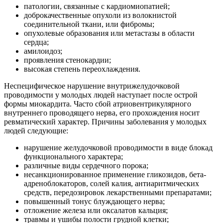
патологии, связанные с кардиомиопатией;
доброкачественные опухоли из волокнистой
соединительной ткани, или фибромы;
опухолевые образования или метастазы в области
сердца;
амилоидоз;
проявления стенокардии;
высокая степень переохлаждения.
Неспецифическое нарушение внутрижелудочковой
проводимости у молодых людей наступает после острой
формы миокардита. Часто сбой атриовентрикулярного
внутреннего проводящего нерва, его прохождения носит
ревматический характер. Причины заболевания у молодых
людей следующие:
нарушение желудочковой проводимости в виде блокад
функционального характера;
различные виды сердечного порока;
несанкционированное применение гликозидов, бета-
адреноблокаторов, солей калия, антиаритмических
средств, передозировок лекарственными препаратами;
повышенный тонус блуждающего нерва;
отложение железа или оксалатов кальция;
травмы и ушибы полости грудной клетки;