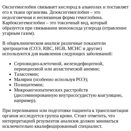
Оксигемоглобин связывает кислород в альвеолах и поставляет
его в ткани организма. Дезоксигемоглобин – это
недолговечная и несвязанная форма гемоглобина.
Карбоксигемоглобин – это токсичный вид, который
образуется при связывании монооксида углерода (отравление
угарным газом).
В общеклиническом анализе различные показатели
эритроцитов (СОЭ, RBC, HGB, MCHC и другие)
используются для выявления следующих заболеваний:
Серповидно-клеточной, железодефицитной,
пернициозной или апластической анемии;
Талассемии;
Малярии (особенно используя РОЭ);
Полицитемии;
Микроангиопатических расстройств
(диссеминированную внутрисосудистую коагуляцию,
например).
При переливании или подготовке пациента к трансплантации
органов исследуется группа крови. Стоит отметить, что
интерпретацией результатов анализов должен заниматься
исключительно квалифицированный специалист.