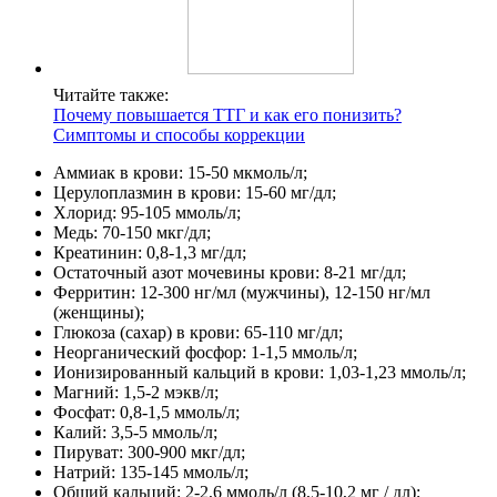
Читайте также:
Почему повышается ТТГ и как его понизить?
Симптомы и способы коррекции
Аммиак в крови: 15-50 мкмоль/л;
Церулоплазмин в крови: 15-60 мг/дл;
Хлорид: 95-105 ммоль/л;
Медь: 70-150 мкг/дл;
Креатинин: 0,8-1,3 мг/дл;
Остаточный азот мочевины крови: 8-21 мг/дл;
Ферритин: 12-300 нг/мл (мужчины), 12-150 нг/мл
(женщины);
Глюкоза (сахар) в крови: 65-110 мг/дл;
Неорганический фосфор: 1-1,5 ммоль/л;
Ионизированный кальций в крови: 1,03-1,23 ммоль/л;
Магний: 1,5-2 мэкв/л;
Фосфат: 0,8-1,5 ммоль/л;
Калий: 3,5-5 ммоль/л;
Пируват: 300-900 мкг/дл;
Натрий: 135-145 ммоль/л;
Общий кальций: 2-2,6 ммоль/л (8,5-10,2 мг / дл);