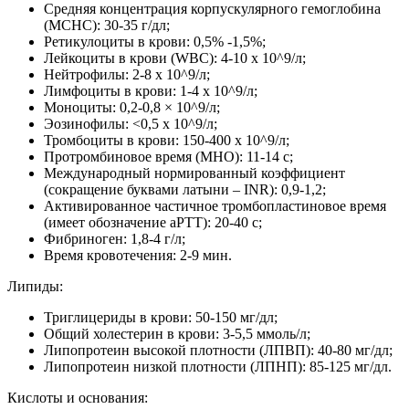
Средняя концентрация корпускулярного гемоглобина
(MCHC): 30-35 г/дл;
Ретикулоциты в крови: 0,5% -1,5%;
Лейкоциты в крови (WBC): 4-10 x 10^9/л;
Нейтрофилы: 2-8 x 10^9/л;
Лимфоциты в крови: 1-4 х 10^9/л;
Моноциты: 0,2-0,8 × 10^9/л;
Эозинофилы: <0,5 х 10^9/л;
Тромбоциты в крови: 150-400 x 10^9/л;
Протромбиновое время (МНО): 11-14 с;
Международный нормированный коэффициент
(сокращение буквами латыни – INR): 0,9-1,2;
Активированное частичное тромбопластиновое время
(имеет обозначение aPTT): 20-40 с;
Фибриноген: 1,8-4 г/л;
Время кровотечения: 2-9 мин.
Липиды:
Триглицериды в крови: 50-150 мг/дл;
Общий холестерин в крови: 3-5,5 ммоль/л;
Липопротеин высокой плотности (ЛПВП): 40-80 мг/дл;
Липопротеин низкой плотности (ЛПНП): 85-125 мг/дл.
Кислоты и основания: