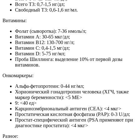
Всего Т3: 0,7-1,5 нг/дл;
Свободный Т3: 0,6-1,6 нг/мл.
Витамины:
Фолат (сыворотка): 7-36 нмоль/л;
Витамин А: 30-65 мкг/дл;
Витамин B12: 130-700 нг/л;
Витамин С: 0,4-1,5 мг/дл;
Витамин D: 5-75 нг/мл;
Проба Шиллинга: выделение 10% от первой дозы
витаминов.
Онкомаркеры:
Альфа-фетопротеин: 0-44 нг/мл;
Хорионический гонадотропин человека (ХГЧ, также
маркер беременности): <5 МЕ>
9: <40 ед>
Карциноэмбриональный антиген (СЕА): <4 мкг>
Простатическая кислотная фосфатаза (PAP): 0-3 U/дл;
Простат-специфический антиген (PSA применяют при
диагностике простатита): <4 мкг>
Разное: