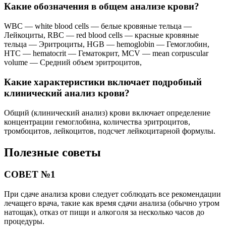
Какие обозначения в общем анализе крови?
WBC — white blood cells — белые кровяные тельца —
Лейкоциты, RBC — red blood cells — красные кровяные
тельца — Эритроциты, HGB — hemoglobin — Гемоглобин,
HTC — hematocrit — Гематокрит, MCV — mean corpuscular
volume — Средний объем эритроцитов,
Какие характеристики включает подробный
клинический анализ крови?
Общий (клинический анализ) крови включает определение
концентрации гемоглобина, количества эритроцитов,
тромбоцитов, лейкоцитов, подсчет лейкоцитарной формулы.
Полезные советы
СОВЕТ №1
При сдаче анализа крови следует соблюдать все рекомендации
лечащего врача, такие как время сдачи анализа (обычно утром
натощак), отказ от пищи и алкоголя за несколько часов до
процедуры.