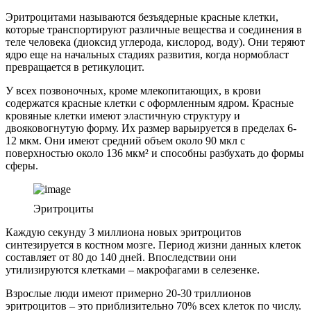
Эритроцитами называются безъядерные красные клетки,
которые транспортируют различные вещества и соединения в
теле человека (диоксид углерода, кислород, воду). Они теряют
ядро еще на начальных стадиях развития, когда нормобласт
превращается в ретикулоцит.
У всех позвоночных, кроме млекопитающих, в крови
содержатся красные клетки с оформленным ядром. Красные
кровяные клетки имеют эластичную структуру и
двояковогнутую форму. Их размер варьируется в пределах 6-
12 мкм. Они имеют средний объем около 90 мкл с
поверхностью около 136 мкм² и способны разбухать до формы
сферы.
Эритроциты
Каждую секунду 3 миллиона новых эритроцитов
синтезируется в костном мозге. Период жизни данных клеток
составляет от 80 до 140 дней. Впоследствии они
утилизируются клетками – макрофагами в селезенке.
Взрослые люди имеют примерно 20-30 триллионов
эритроцитов – это приблизительно 70% всех клеток по числу.