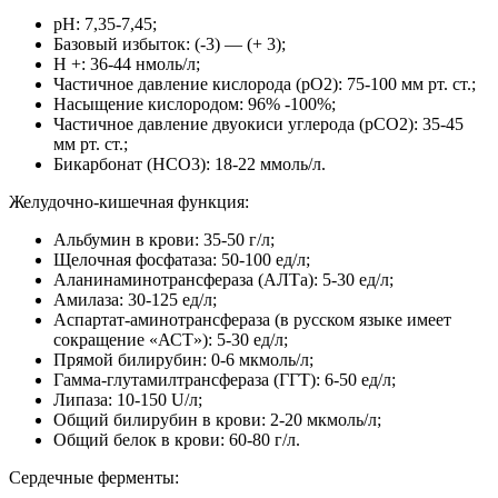
pH: 7,35-7,45;
Базовый избыток: (-3) — (+ 3);
H +: 36-44 нмоль/л;
Частичное давление кислорода (pO2): 75-100 мм рт. ст.;
Насыщение кислородом: 96% -100%;
Частичное давление двуокиси углерода (рСО2): 35-45
мм рт. ст.;
Бикарбонат (HCO3): 18-22 ммоль/л.
Желудочно-кишечная функция:
Альбумин в крови: 35-50 г/л;
Щелочная фосфатаза: 50-100 ед/л;
Аланинаминотрансфераза (АЛТа): 5-30 ед/л;
Амилаза: 30-125 ед/л;
Аспартат-аминотрансфераза (в русском языке имеет
сокращение «АСТ»): 5-30 ед/л;
Прямой билирубин: 0-6 мкмоль/л;
Гамма-глутамилтрансфераза (ГГТ): 6-50 ед/л;
Липаза: 10-150 U/л;
Общий билирубин в крови: 2-20 мкмоль/л;
Общий белок в крови: 60-80 г/л.
Сердечные ферменты: