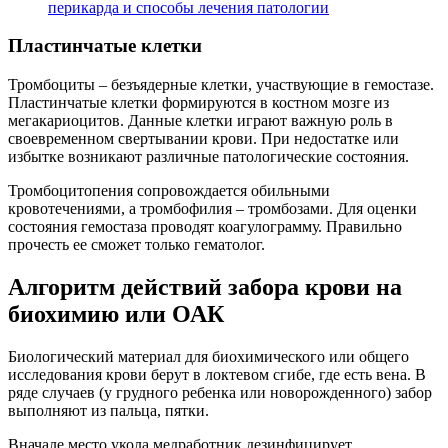
перикарда и способы лечения патологии
Пластинчатые клетки
Тромбоциты – безъядерные клетки, участвующие в гемостазе.
Пластинчатые клетки формируются в костном мозге из
мегакариоцитов. Данные клетки играют важную роль в
своевременном свертывании крови. При недостатке или
избытке возникают различные патологические состояния.
Тромбоцитопения сопровождается обильными
кровотечениями, а тромбофилия – тромбозами. Для оценки
состояния гемостаза проводят коагулограмму. Правильно
прочесть ее сможет только гематолог.
Алгоритм действий забора крови на
биохимию или ОАК
Биологический материал для биохимического или общего
исследования крови берут в локтевом сгибе, где есть вена. В
ряде случаев (у грудного ребенка или новорожденного) забор
выполняют из пальца, пятки.
Вначале место укола медработник дезинфицирует