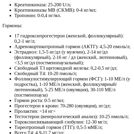
Креатинкиназа: 25-200 U/л;
Креатинкиназы MB (CKMB): 0-4 нг/мл;
Тропонин: 0-0,4 нг/мл.
Гормоны:
17 гидроксипрогестерон (женский, фолликулярный):
0,2-1 мг/л;
Адренокортикотропный гормон (АКТГ): 4,5-20 пмоль/л;
Эстрадиол: 1,5-5 нг/дл (у мужчин), 2-14 нг/дл
(фолликулярный), 2-16 нг / дл (женский, лютеиновый),
<3,5 нг/дл (постменопаузальный);
Свободный Т3 щитовидной железы: 0,2-0,5 нг/дл;
Свободный T4: 10-20 пмоль/л;
Фолликулостимулирующий гормон (ФСГ): 1-10 МЕ/л (у
подростка), 1-10 МЕ/л (женский, фолликулярный/
лютеиновый), 5-25 МЕ/л (овуляция), 30-110 МЕ/л
(постменопауза)
Гормон роста: 0-5 нг/мл;
Прогестерон в крови: 70-280 (овуляция), нг/дл;
Пролактин: <14 нг>
Тестостерон (венерологический анализ): 10-25 нмоль/л;
Тироксинсвязывающий глобулин: 12-30 мг/л;
Тиреотропный гормон (ТТГ): 0,5-5 мМЕ/л;
Всего Т4: 4,9-11,7 мг/дл;