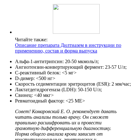
Читайте также:
Описание препарата Дилтиазем в инструкции по
применению, состав и форма выпуска
Альфа-1-антитрипсин: 20-50 мкмоль/л;
Ангиотензин-конвертирующий фермент: 23-57 U/л;
С-реактивный белок: <5 мг>
D-димер: <500 нг>
Скорость седиментации эритроцитов (ESR): 2 мм/час;
Лактатдегидрогеназа (LDH): 50-150 U/л;
Свинец: <40 мкг>
Ревматоидный фактор: <25 МЕ>
Совет! Комаровский Е. О. рекомендует давать
читать анализы только врачу. Он сможет
правильно расшифровать их и провести
грамотную дифференциальную диагностику.
Норма общего анализа крови зависит от
конституциональных, генетических и