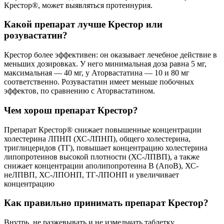
Крестор®, может выявляться протеинурия.
Какой препарат лучше Крестор или
розувастатин?
Крестор более эффективен: он оказывает лечебное действие в
меньших дозировках. У него минимальная доза равна 5 мг,
максимальная — 40 мг, у Аторвастатина — 10 и 80 мг
соответственно. Розувастатин имеет меньше побочных
эффектов, по сравнению с Аторвастатином.
Чем хорош препарат Крестор?
Препарат Крестор® снижает повышенные концентрации
холестерина ЛПНП (ХС-ЛПНП), общего холестерина,
триглицеридов (ТГ), повышает концентрацию холестерина
липопротеинов высокой плотности (ХС-ЛПВП), а также
снижает концентрации аполипопротеина В (АпоВ), ХС-
неЛПВП, ХС-ЛПОНП, ТГ-ЛПОНП и увеличивает
концентрацию
Как правильно принимать препарат Крестор?
Внутрь, не разжевывать и не измельчать таблетку,