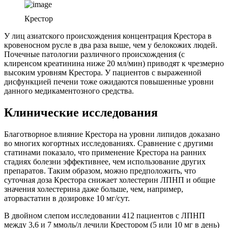
Крестор
У лиц азиатского происхождения концентрация Крестора в
кровеносном русле в два раза выше, чем у белокожих людей.
Почечные патологии различного происхождения (с
клиренсом креатинина ниже 20 мл/мин) приводят к чрезмерно
высоким уровням Крестора. У пациентов с выраженной
дисфункцией печени тоже ожидаются повышенные уровни
данного медикаментозного средства.
Клинические исследования
Благотворное влияние Крестора на уровни липидов доказано
во многих когортных исследованиях. Сравнение с другими
статинами показало, что применение Крестора на ранних
стадиях болезни эффективнее, чем использование других
препаратов. Таким образом, можно предположить, что
суточная доза Крестора снижает холестерин ЛПНП и общие
значения холестерина даже больше, чем, например,
аторвастатин в дозировке 10 мг/сут.
В двойном слепом исследовании 412 пациентов с ЛПНП
между 3,6 и 7 ммоль/л лечили Крестором (5 или 10 мг в день)