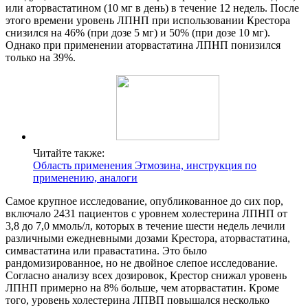
или аторвастатином (10 мг в день) в течение 12 недель. После
этого времени уровень ЛПНП при использовании Крестора
снизился на 46% (при дозе 5 мг) и 50% (при дозе 10 мг).
Однако при применении аторвастатина ЛПНП понизился
только на 39%.
Читайте также:
Область применения Этмозина, инструкция по
применению, аналоги
Самое крупное исследование, опубликованное до сих пор,
включало 2431 пациентов с уровнем холестерина ЛПНП от
3,8 до 7,0 ммоль/л, которых в течение шести недель лечили
различными ежедневными дозами Крестора, аторвастатина,
симвастатина или правастатина. Это было
рандомизированное, но не двойное слепое исследование.
Согласно анализу всех дозировок, Крестор снижал уровень
ЛПНП примерно на 8% больше, чем аторвастатин. Кроме
того, уровень холестерина ЛПВП повышался несколько