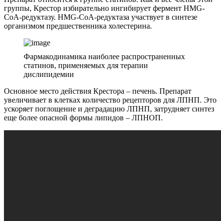
группы, Крестор избирательно ингибирует фермент HMG-
CoA-редуктазу. HMG-CoA-редуктаза участвует в синтезе
организмом предшественника холестерина.
Фармакодинамика наиболее распространенных
статинов, применяемых для терапии
дислипидемии
Основное место действия Крестора – печень. Препарат
увеличивает в клетках количество рецепторов для ЛПНП. Это
ускоряет поглощение и деградацию ЛПНП, затрудняет синтез
еще более опасной формы липидов – ЛПНОП.