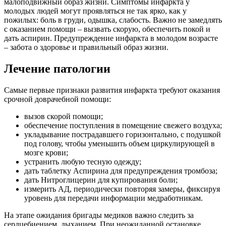
малоподвижный образ жизни. Симптомы инфаркта у
молодых людей могут проявляться не так ярко, как у
пожилых: боль в груди, одышка, слабость. Важно не замедлять
с оказанием помощи – вызвать скорую, обеспечить покой и
дать аспирин. Предупреждение инфаркта в молодом возрасте
– забота о здоровье и правильный образ жизни.
Лечение патологии
Самые первые признаки развития инфаркта требуют оказания
срочной доврачебной помощи:
вызов скорой помощи;
обеспечение поступления в помещение свежего воздуха;
укладывание пострадавшего горизонтально, с подушкой
под голову, чтобы уменьшить объем циркулирующей в
мозге крови;
устранить любую тесную одежду;
дать таблетку Аспирина для предупреждения тромбоза;
дать Нитроглицерин для купирования боли;
измерить АД, периодически повторяя замеры, фиксируя
уровень для передачи информации медработникам.
На этапе ожидания бригады медиков важно следить за
сердцебиением, дыханием. При неожиданной остановке