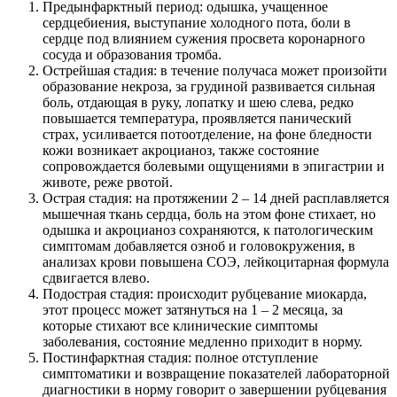
Предынфарктный период: одышка, учащенное
сердцебиения, выступание холодного пота, боли в
сердце под влиянием сужения просвета коронарного
сосуда и образования тромба.
Острейшая стадия: в течение получаса может произойти
образование некроза, за грудиной развивается сильная
боль, отдающая в руку, лопатку и шею слева, редко
повышается температура, проявляется панический
страх, усиливается потоотделение, на фоне бледности
кожи возникает акроцианоз, также состояние
сопровождается болевыми ощущениями в эпигастрии и
животе, реже рвотой.
Острая стадия: на протяжении 2 – 14 дней расплавляется
мышечная ткань сердца, боль на этом фоне стихает, но
одышка и акроцианоз сохраняются, к патологическим
симптомам добавляется озноб и головокружения, в
анализах крови повышена СОЭ, лейкоцитарная формула
сдвигается влево.
Подострая стадия: происходит рубцевание миокарда,
этот процесс может затянуться на 1 – 2 месяца, за
которые стихают все клинические симптомы
заболевания, состояние медленно приходит в норму.
Постинфарктная стадия: полное отступление
симптоматики и возвращение показателей лабораторной
диагностики в норму говорит о завершении рубцевания