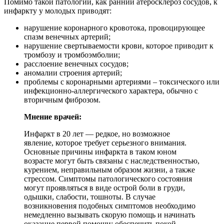
Помимо такой патологии, как ранний атеросклероз сосудов, к
инфаркту у молодых приводят:
нарушение коронарного кровотока, провоцирующее
спазм венечных артерий;
нарушение свертываемости крови, которое приводит к
тромбозу и тромбоэмболии;
расслоение венечных сосудов;
аномалии строения артерий;
проблемы с коронарными артериями – токсического или
инфекционно-аллергического характера, обычно с
вторичным фиброзом.
Мнение врачей:
Инфаркт в 20 лет — редкое, но возможное
явление, которое требует серьезного внимания.
Основные причины инфаркта в таком юном
возрасте могут быть связаны с наследственностью,
курением, неправильным образом жизни, а также
стрессом. Симптомы патологического состояния
могут проявляться в виде острой боли в груди,
одышки, слабости, тошноты. В случае
возникновения подобных симптомов необходимо
немедленно вызывать скорую помощь и начинать
оказание первой помощи: обеспечить покой,