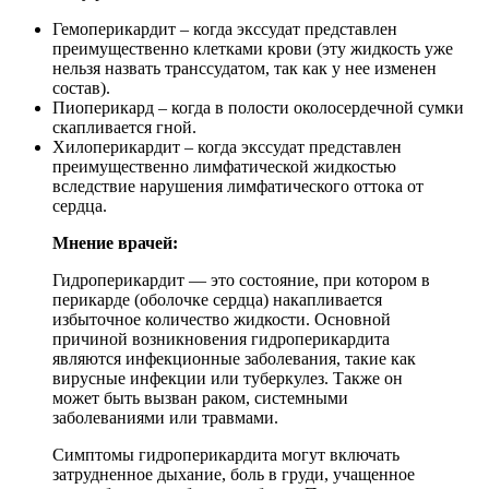
Гемоперикардит – когда экссудат представлен
преимущественно клетками крови (эту жидкость уже
нельзя назвать транссудатом, так как у нее изменен
состав).
Пиоперикард – когда в полости околосердечной сумки
скапливается гной.
Хилоперикардит – когда экссудат представлен
преимущественно лимфатической жидкостью
вследствие нарушения лимфатического оттока от
сердца.
Мнение врачей:
Гидроперикардит — это состояние, при котором в
перикарде (оболочке сердца) накапливается
избыточное количество жидкости. Основной
причиной возникновения гидроперикардита
являются инфекционные заболевания, такие как
вирусные инфекции или туберкулез. Также он
может быть вызван раком, системными
заболеваниями или травмами.
Симптомы гидроперикардита могут включать
затрудненное дыхание, боль в груди, учащенное