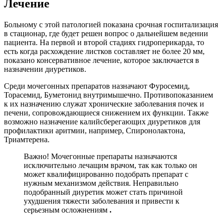
Лечение
Больному с этой патологией показана срочная госпитализация
в стационар, где будет решен вопрос о дальнейшем ведении
пациента. На первой и второй стадиях гидроперикарда, то
есть когда расхождение листков составляет не более 20 мм,
показано консервативное лечение, которое заключается в
назначении диуретиков.
Среди мочегонных препаратов назначают Фуросемид,
Торасемид, Буметонид внутримышечно. Противопоказанием
к их назначению служат хронические заболевания почек и
печени, сопровождающиеся снижением их функции. Также
возможно назначение калийсберегающих диуретиков для
профилактики аритмии, например, Спиронолактона,
Триамтерена.
Важно! Мочегонные препараты назначаются
исключительно лечащим врачом, так как только он
может квалифицированно подобрать препарат с
нужным механизмом действия. Неправильно
подобранный диуретик может стать причиной
ухудшения тяжести заболевания и привести к
серьезным осложнениям
.