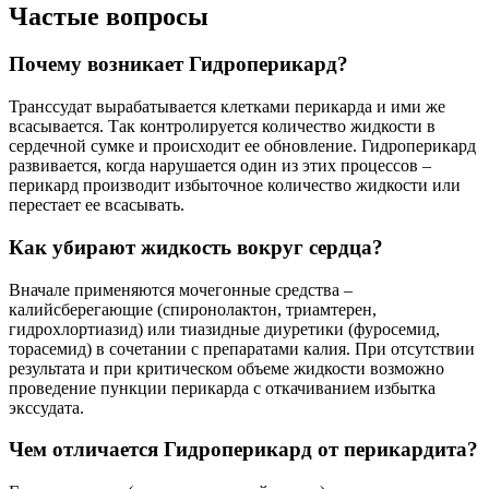
Частые вопросы
Почему возникает Гидроперикард?
Транссудат вырабатывается клетками перикарда и ими же
всасывается. Так контролируется количество жидкости в
сердечной сумке и происходит ее обновление. Гидроперикард
развивается, когда нарушается один из этих процессов –
перикард производит избыточное количество жидкости или
перестает ее всасывать.
Как убирают жидкость вокруг сердца?
Вначале применяются мочегонные средства –
калийсберегающие (спиронолактон, триамтерен,
гидрохлортиазид) или тиазидные диуретики (фуросемид,
торасемид) в сочетании с препаратами калия. При отсутствии
результата и при критическом объеме жидкости возможно
проведение пункции перикарда с откачиванием избытка
экссудата.
Чем отличается Гидроперикард от перикардита?