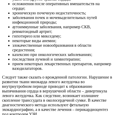
осложнения после оперативных вмешательств на
сердце;
хроническую почечную недостаточность;
заболевания почек и мочевыделительных путей
инфекционной природы;
аутоиммунные заболевания, например СКВ,
ревматоидный артрит;
гипотиреоз или микседему;
некоторые виды анемии;
злокачественные новообразования в области
средостения;
кахексию при онкологических заболеваниях;
последствия лучевой и химиотерапии;
прием некоторых лекарственных препаратов, например
вазодилататоров.
Следует также сказать о врожденной патологии. Нарушение в
развитии ткани миокарда левого желудочка во
внутриутробном периоде приводит к образованию
выпячивания сердца в верхушечной области – дивертикула
левого желудочка. Как следствие, возникает излишнее
скопление транссудата в околосердечной сумке. В качестве
диагностического метода используют фетальную
эхокардиографию, а в качестве лечения – перикардиоцентез
под контролем УЗИ.