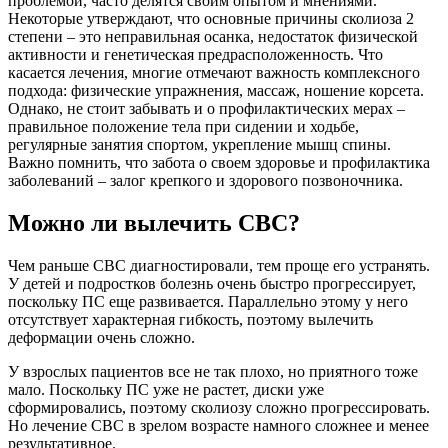
проблемой, часто делятся своим опытом и мнениями.
Некоторые утверждают, что основные причины сколиоза 2
степени – это неправильная осанка, недостаток физической
активности и генетическая предрасположенность. Что
касается лечения, многие отмечают важность комплексного
подхода: физические упражнения, массаж, ношение корсета.
Однако, не стоит забывать и о профилактических мерах –
правильное положение тела при сидении и ходьбе,
регулярные занятия спортом, укрепление мышц спины.
Важно помнить, что забота о своем здоровье и профилактика
заболеваний – залог крепкого и здорового позвоночника.
Можно ли вылечить СВС?
Чем раньше СВС диагностировали, тем проще его устранять.
У детей и подростков болезнь очень быстро прогрессирует,
поскольку ПС еще развивается. Параллельно этому у него
отсутствует характерная гибкость, поэтому вылечить
деформации очень сложно.
У взрослых пациентов все не так плохо, но приятного тоже
мало. Поскольку ПС уже не растет, диски уже
сформировались, поэтому сколиозу сложно прогрессировать.
Но лечение СВС в зрелом возрасте намного сложнее и менее
результативное.