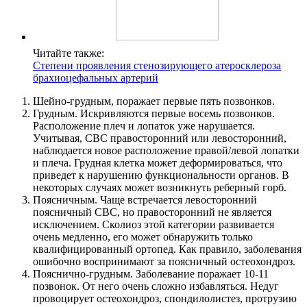
Читайте также:
Степени проявления стенозирующего атеросклероза
брахиоцефальных артерий
Шейно-грудным, поражает первые пять позвонков.
Грудным. Искривляются первые восемь позвонков.
Расположение плеч и лопаток уже нарушается.
Учитывая, СВС правосторонний или левосторонний,
наблюдается новое расположение правой/левой лопатки
и плеча. Грудная клетка может деформироваться, что
приведет к нарушению функциональности органов. В
некоторых случаях может возникнуть реберный горб.
Поясничным. Чаще встречается левосторонний
поясничный СВС, но правосторонний не является
исключением. Сколиоз этой категории развивается
очень медленно, его может обнаружить только
квалифицированный ортопед. Как правило, заболевания
ошибочно воспринимают за поясничный остеохондроз.
Пояснично-грудным. Заболевание поражает 10-11
позвонок. От него очень сложно избавляться. Недуг
провоцирует остеохондроз, спондилолистез, протрузию