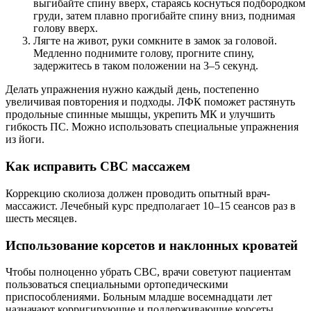
выгибайте спину вверх, стараясь коснуться подбородком
груди, затем плавно прогибайте спину вниз, поднимая
голову вверх.
Лягте на живот, руки сомкните в замок за головой.
Медленно поднимите голову, прогните спину,
задержитесь в таком положении на 3–5 секунд.
Делать упражнения нужно каждый день, постепенно
увеличивая повторения и подходы. ЛФК поможет растянуть
продольные спинные мышцы, укрепить МК и улучшить
гибкость ПС. Можно использовать специальные упражнения
из йоги.
Как исправить СВС массажем
Коррекцию сколиоза должен проводить опытный врач-
массажист. Лечебный курс предполагает 10–15 сеансов раз в
шесть месяцев.
Использование корсетов и наклонных кроватей
Чтобы полноценно убрать СВС, врачи советуют пациентам
пользоваться специальными ортопедическими
приспособлениями. Больным младше восемнадцати лет
назначают корригирующие и поддерживающие корсеты.