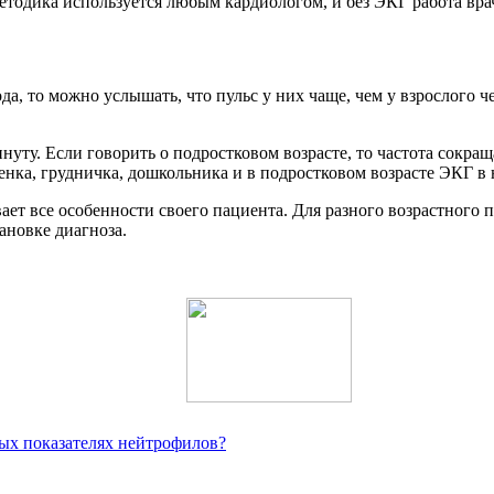
тодика используется любым кардиологом, и без ЭКГ работа врач
ода, то можно услышать, что пульс у них чаще, чем у взрослого 
уту. Если говорить о подростковом возрасте, то частота сокращ
нка, грудничка, дошкольника и в подростковом возрасте ЭКГ в н
ает все особенности своего пациента. Для разного возрастного 
ановке диагноза.
ых показателях нейтрофилов?