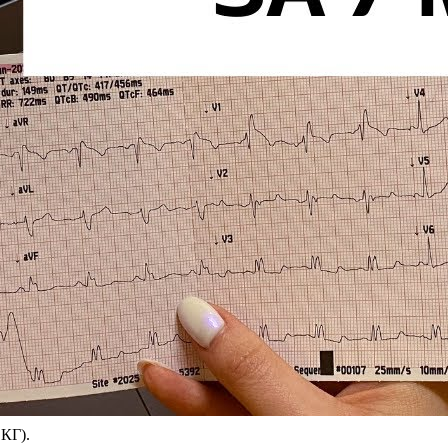
ЭКГ).