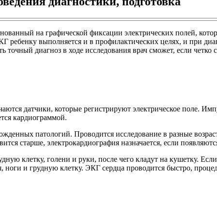
ведения диагностики, подготовка
снованный на графической фиксации электрических полей, кото
ЭКГ ребенку выполняется и в профилактических целях, и при ди
ть точный диагноз в ходе исследования врач сможет, если четко 
аются датчики, которые регистрируют электрическое поле. Импу
тся кардиограммой.
ожденных патологий. Проводится исследование в разные возра
вится старше, электрокардиография назначается, если появляютс
дную клетку, голени и руки, после чего кладут на кушетку. Если
, ноги и грудную клетку. ЭКГ сердца проводится быстро, процед