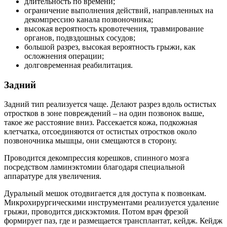
длительность по времени;
ограничение выполнения действий, направленных на
декомпрессию канала позвоночника;
высокая вероятность кровотечения, травмирование
органов, подвздошных сосудов;
большой разрез, высокая вероятность грыжи, как
осложнения операции;
долговременная реабилитация.
Задний
Задний тип реализуется чаще. Делают разрез вдоль остистых
отростков в зоне повреждений – на один позвонок выше,
такое же расстояние вниз. Рассекается кожа, подкожная
клетчатка, отсоединяются от остистых отростков около
позвоночника мышцы, они смещаются в сторону.
Проводится декомпрессия корешков, спинного мозга
посредством ламинэктомии благодаря специальной
аппаратуре для увеличения.
Дуральный мешок отодвигается для доступа к позвонкам.
Микрохирургическими инструментами реализуется удаление
грыжи, проводится дискэктомия. Потом врач фрезой
формирует паз, где и размещается трансплантат, кейдж. Кейдж