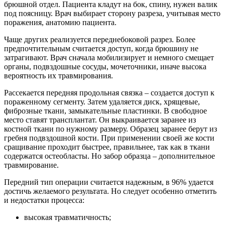
брюшной отдел. Пациента кладут на бок, спину, нужен валик
под поясницу. Врач выбирает сторону разреза, учитывая место
поражения, анатомию пациента.
Чаще других реализуется переднебоковой разрез. Более
предпочтительным считается доступ, когда брюшину не
затрагивают. Врач сначала мобилизирует и немного смещает
органы, подвздошные сосуды, мочеточники, иначе высока
вероятность их травмирования.
Рассекается передняя продольная связка – создается доступ к
пораженному сегменту. Затем удаляется диск, хрящевые,
фиброзные ткани, замыкательные пластинки. В свободное
место ставят трансплантат. Он выкраивается заранее из
костной ткани по нужному размеру. Образец заранее берут из
гребня подвздошной кости. При применении своей же кости
сращивание проходит быстрее, правильнее, так как в ткани
содержатся остеобласты. Но забор образца – дополнительное
травмирование.
Передний тип операции считается надежным, в 96% удается
достичь желаемого результата. Но следует особенно отметить
и недостатки процесса:
высокая травматичность;