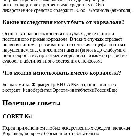
интоксикации лекарственными средствами. Это
лекарственное средство содержит 56 об. % этанола (алкоголя).
Какие последствия могут быть от корвалола?
Основная опасность кроется в случаях длительного и
постоянного приема корвалола. В таких случаях страдает
нервная система: развивается токсическая энцефалопатия с
нарушением сна, снижением памяти (вплоть до слабоумия),
полиневропатия, при отмене корвалола возможно развитие
судорог и абстинентного состояния с психозом.
Что можно использовать вместо корвалола?
БеллатаминалФармцентр ВИЛАРБелладонны листьев
экстракт Фенобарбитал ЭрготаминтаблеткиРоссияЕщё
Полезные советы
СОВЕТ №1
Перед применением любых лекарственных средств, включая
Корвалол, во время беременности обязательно