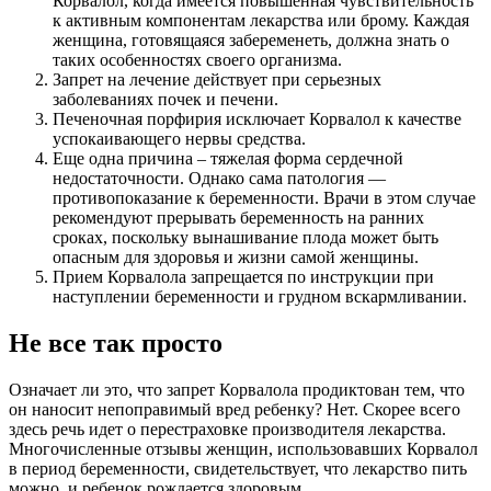
Корвалол, когда имеется повышенная чувствительность
к активным компонентам лекарства или брому. Каждая
женщина, готовящаяся забеременеть, должна знать о
таких особенностях своего организма.
Запрет на лечение действует при серьезных
заболеваниях почек и печени.
Печеночная порфирия исключает Корвалол к качестве
успокаивающего нервы средства.
Еще одна причина – тяжелая форма сердечной
недостаточности. Однако сама патология —
противопоказание к беременности. Врачи в этом случае
рекомендуют прерывать беременность на ранних
сроках, поскольку вынашивание плода может быть
опасным для здоровья и жизни самой женщины.
Прием Корвалола запрещается по инструкции при
наступлении беременности и грудном вскармливании.
Не все так просто
Означает ли это, что запрет Корвалола продиктован тем, что
он наносит непоправимый вред ребенку? Нет. Скорее всего
здесь речь идет о перестраховке производителя лекарства.
Многочисленные отзывы женщин, использовавших Корвалол
в период беременности, свидетельствует, что лекарство пить
можно, и ребенок рождается здоровым.