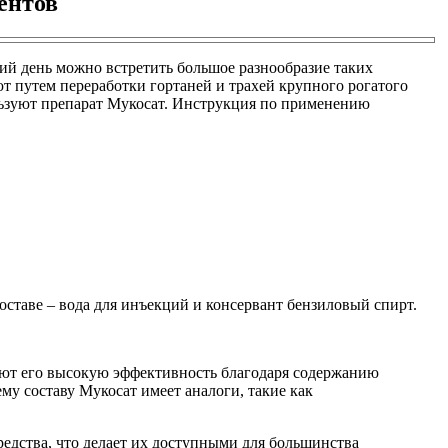
ентов
ий день можно встретить большое разнообразие таких
ют путем переработки гортаней и трахей крупного рогатого
ользуют препарат Мукосат. Инструкция по применению
таве – вода для инъекций и консервант бензиловый спирт.
ают его высокую эффективность благодаря содержанию
у составу Мукосат имеет аналоги, такие как
едства, что делает их доступными для большинства