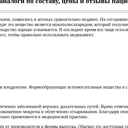
налоги по составу, цены и отзывы паци
кани, появились в аптеках сравнительно недавно. На сегодняшн
туре это вещество является мукополисахаридом, который получа
лекарство хорошо усваивается. В последнее время все чаще исп
того, чтобы правильно использовать медикамент.
 хондроитин. Формообразующие вспомогательные вещества в сос
 лечении заболеваний верхних дыхательных путей. Врачи отмеч
зжижению мокроты и облегчению отхаркивания. Благодаря своем
пешно применяются в медицинской практике.
ти от производителя и формы выпуска. Обычно это доступные ср