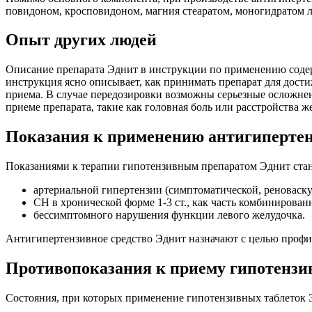
повидоном, кросповидоном, магния стеаратом, моногидратом л
Опыт других людей
Описание препарата Эднит в инструкции по применению соде
инструкция ясно описывает, как принимать препарат для дост
приема. В случае передозировки возможны серьезные осложне
приеме препарата, такие как головная боль или расстройства 
Показания к применению антигипертен
Показаниями к терапии гипотензивным препаратом Эднит стан
артериальной гипертензии (симптоматической, реноваск
СН в хронической форме 1-3 ст., как часть комбинирован
бессимптомного нарушения функции левого желудочка.
Антигипертензивное средство Эднит назначают с целью проф
Противопоказания к приему гипотензи
Состояния, при которых применение гипотензивных таблеток Э