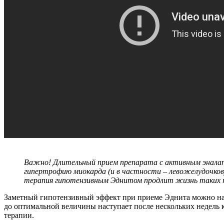
Важно! Длительный прием препарата с активным эналап
гипертрофию миокарда (и в частности – левожелудочкову
терапия гипотензивным Эднитом продлит жизнь таких 
Заметный гипотензивный эффект при приеме Эднита можно набл
до оптимальной величины наступает после нескольких недель 
терапии.