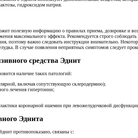
актозы, гидроксидом натрия.
ржит полезную информацию о правилах приема, дозировке и во
ижения максимального эффекта. Рекомендуется строго соблюдать
ния, поэтому важно следовать инструкции внимательно. Некот
желудка. В случае появления неприятных симптомов следует прок
зивного средства Эднит
овится наличие таких патологий:
улярной, включая сопутствующую склеродермию);
ного лечения гипертонии;
илактики коронарной ишемии при левожелудочковой дисфункци
вного Эднита
днит противопоказано, связаны с: