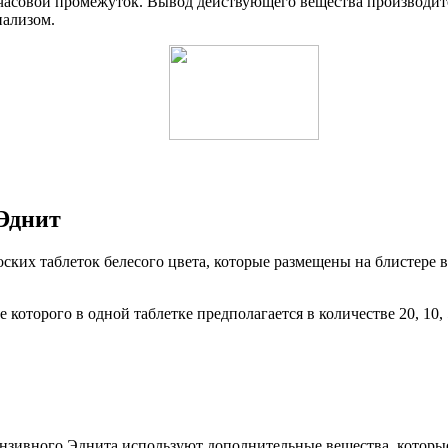
асовой промежуток. Вывод действующего вещества производится
иализом.
Эднит
ских таблеток белесого цвета, которые размещены на блистере 
торого в одной таблетке предполагается в количестве 20, 10, 5
зивного Эднита используют дополнительные вещества, которые 