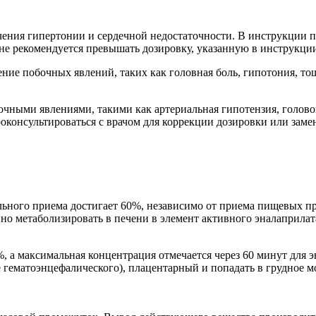
чения гипертонии и сердечной недостаточности. В инструкции 
м не рекомендуется превышать дозировку, указанную в инструкц
ие побочных явлений, таких как головная боль, гипотония, тош
чными явлениями, такими как артериальная гипотензия, голово
консультироваться с врачом для коррекции дозировки или заме
ьного приема достигает 60%, независимо от приема пищевых пр
нно метаболизировать в печени в элемент активного эналаприл
 а максимальная концентрация отмечается через 60 минут для э
е гематоэнцефалического), плацентарный и попадать в грудное м