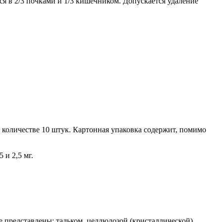
 в 2/3 почками и 1/3 кишечником. Допускается удаление
в количестве 10 штук. Картонная упаковка содержит, помимо
 и 2,5 мг.
представлены: тальком, целлюлозой (кристаллической),