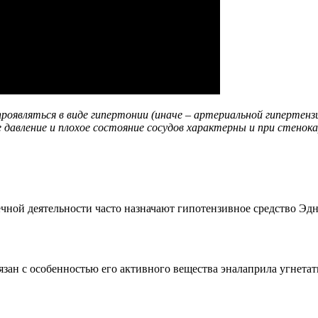
оявляться в виде гипертонии (иначе – артериальной гипертензи
е давление и плохое состояние сосудов характерны и при стенок
чной деятельности часто назначают гипотензивное средство Эд
ан с особенностью его активного вещества эналаприла угнетать 