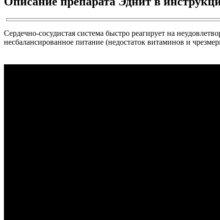
Описание препарата Эднит в инструкци
Сердечно-сосудистая система быстро реагирует на неудовлетв
несбалансированное питание (недостаток витаминов и чрезмер