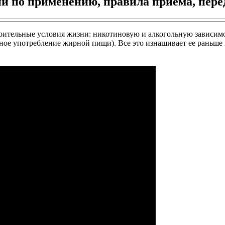
и по применению, правила приема, пере
орительные условия жизни: никотиновую и алкогольную зависим
ное употребление жирной пищи). Все это изнашивает ее раньше