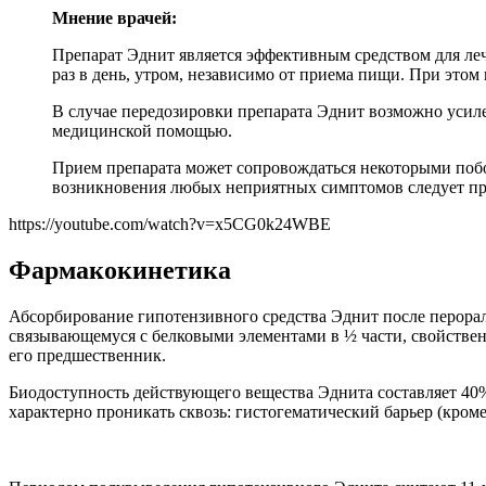
Мнение врачей:
Препарат Эднит является эффективным средством для ле
раз в день, утром, независимо от приема пищи. При это
В случае передозировки препарата Эднит возможно усилен
медицинской помощью.
Прием препарата может сопровождаться некоторыми побо
возникновения любых неприятных симптомов следует про
https://youtube.com/watch?v=x5CG0k24WBE
Фармакокинетика
Абсорбирование гипотензивного средства Эднит после перорал
связывающемуся с белковыми элементами в ½ части, свойстве
его предшественник.
Биодоступность действующего вещества Эднита составляет 40%,
характерно проникать сквозь: гистогематический барьер (кром