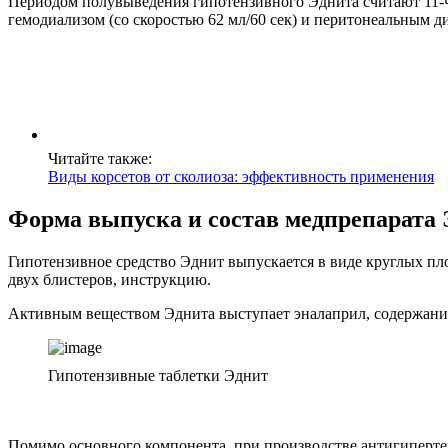
Периодом полувыведения гипотензивного Эднита считают 11-ч
гемодиализом (со скоростью 62 мл/60 сек) и перитонеальным д
Читайте также:
Виды корсетов от сколиоза: эффективность применения
Форма выпуска и состав медпрепарата 
Гипотензивное средство Эднит выпускается в виде круглых пло
двух блистеров, инструкцию.
Активным веществом Эднита выступает эналаприл, содержание ко
Гипотензивные таблетки Эднит
Помимо основного компонента, при производстве антигипертен